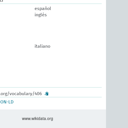
13
español
inglés
italiano
w.org/vocabulary/406
SON-LD
www.wikidata.org