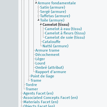
Armure fondamentale
Satin (armure)
Sergé (armure)
Taffetas (armure)
Toile (armure)
Camelot (tissu)
Camelot à eau (tissu)
Camelot à fleurs (tissu)
Camelot de soie (tissu)
Catalouffe
Natté (armure)
Armure trame
Décochement
Léger
Lourd
Ombré (attribut)
Rapport d'armure
Point de liage
Trame
Tordre
Tramer
Agents Facet (en)
Associated Concepts Facet (en)
Materials Facet (en)
Objects Facet (en)