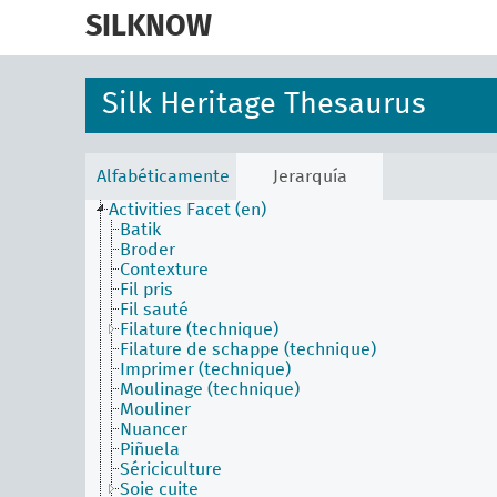
skip
to
SILKNOW
main
content
Silk Heritage Thesaurus
Alfabéticamente
Jerarquía
Activities Facet (en)
Batik
Broder
Contexture
Fil pris
Fil sauté
Filature (technique)
Filature de schappe (technique)
Imprimer (technique)
Moulinage (technique)
Mouliner
Nuancer
Piñuela
Sériciculture
Soie cuite