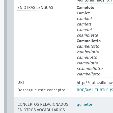
Montorier, 1882, p. 1
EN OTRAS LENGUAS
Camelote
Camlet
camblet
camlett
camelot
chamblette
Cammellotto
cambellotto
zambellotto
camellotto
ciamellotto
scammellotto
ciambellotto
URI
http://data.silkno
Descargue este concepto:
RDF/XML
TURTLE
J
CONCEPTOS RELACIONADOS
quinette
EN OTROS VOCABULARIOS