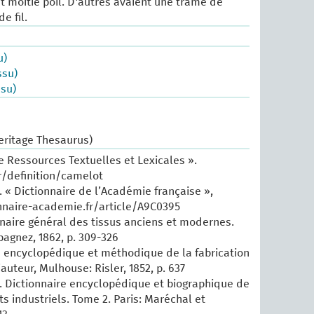
et moitié poil. D'autres avaient une trame de
e fil.
u)
ssu)
ssu)
eritage Thesaurus)
e Ressources Textuelles et Lexicales ».
r/definition/camelot
 « Dictionnaire de l’Académie française »,
nnaire-academie.fr/article/A9C0395
nnaire général des tissus anciens et modernes.‎
pagnez, 1862, p. 309-326
ité encyclopédique et méthodique de la fabrication
’auteur, Mulhouse: Risler, 1852, p. 637
 Dictionnaire encyclopédique et biographique de
rts industriels. Tome 2. Paris: Maréchal et