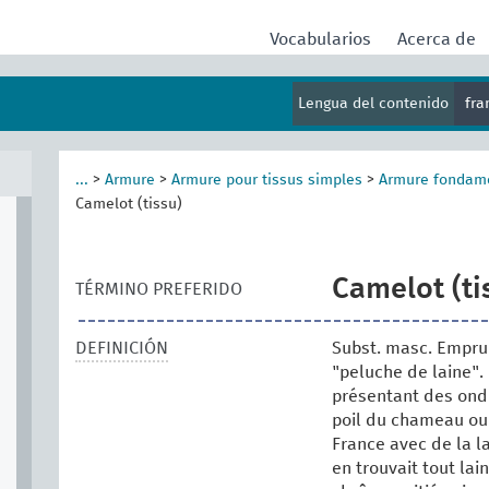
Vocabularios
Acerca de
Lengua del contenido
fr
...
>
Armure
>
Armure pour tissus simples
>
Armure fondam
Camelot (tissu)
Camelot (ti
TÉRMINO PREFERIDO
DEFINICIÓN
Subst. masc. Emprun
"peluche de laine". 
présentant des ondu
poil du chameau ou 
France avec de la l
en trouvait tout lai