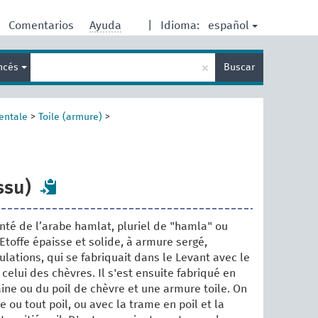
español
Comentarios
Ayuda
|
Idioma:
Enter
×
ancés
Buscar
search
term
entale
>
Toile (armure)
>
ssu)
té de l’arabe hamlat, pluriel de "hamla" ou
Etoffe épaisse et solide, à armure sergé,
lations, qui se fabriquait dans le Levant avec le
celui des chèvres. Il s'est ensuite fabriqué en
aine ou du poil de chèvre et une armure toile. On
ne ou tout poil, ou avec la trame en poil et la