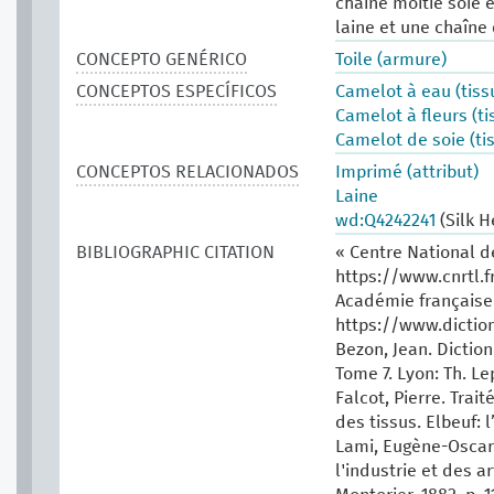
chaîne moitié soie 
laine et une chaîne d
CONCEPTO GENÉRICO
Toile (armure)
CONCEPTOS ESPECÍFICOS
Camelot à eau (tiss
Camelot à fleurs (ti
Camelot de soie (ti
CONCEPTOS RELACIONADOS
Imprimé (attribut)
Laine
wd:Q4242241
(Silk H
BIBLIOGRAPHIC CITATION
« Centre National d
https://www.cnrtl.f
Académie française.
https://www.dictio
Bezon, Jean. Dictio
Tome 7. Lyon: Th. Le
Falcot, Pierre. Tra
des tissus. Elbeuf: l
Lami, Eugène-Oscar.
l'industrie et des a