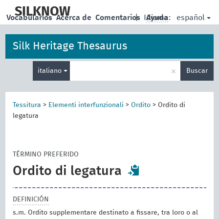
skip
to
SILKNOW
español
Vocabularios
Acerca de
Comentarios
|
Idioma:
Ayuda
main
content
Silk Heritage Thesaurus
Enter
×
italiano
Buscar
search
term
Tessitura
>
Elementi interfunzionali
>
Ordito
>
Ordito di
legatura
TÉRMINO PREFERIDO
Ordito di legatura
DEFINICIÓN
s.m. Ordito supplementare destinato a fissare, tra loro o al