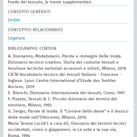
fondo del tessuto, le trame supplementari.
CONCEPTO GENÉRICO
Ordito
CONCEPTOS RELACIONADOS
Legatura
BIBLIOGRAPHIC CITATION
A. Donnanno, Modabolario. Parole e immagini della moda.
Dizionario tecnico-creativo. Storia del costume tessuti e
tessitura tecniche sartoriali accessori e stilisti, Milano, 2018
CIETA Vocabolario tecnico dei tessuti Italiano - Francese -
Inglese. Lyon: Centre International d’Etude des Textiles
Anciens, 2019
E. Bianchi, Dizionario internazionale dei tessuti, Como, 1997
F. Pizzato, Tessuti & C. Piccolo dizionario dei termini del
mestiere, Milano, 1992
G. Sergio, Parole di moda. Il "Corriere delle dame" e il lessico
della moda nell'Ottocento, Milano, 2010.
Maria Teresa Lucidi ( a cura di), Glossario dei termini tecnici
occidentali, cinesi e giapponesi, in La seta e la sua via,
Roma, 1994