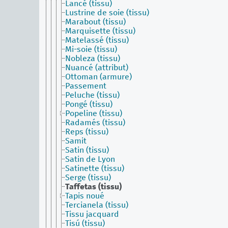
Lancé (tissu)
Lustrine de soie (tissu)
Marabout (tissu)
Marquisette (tissu)
Matelassé (tissu)
Mi-soie (tissu)
Nobleza (tissu)
Nuancé (attribut)
Ottoman (armure)
Passement
Peluche (tissu)
Pongé (tissu)
Popeline (tissu)
Radamés (tissu)
Reps (tissu)
Samit
Satin (tissu)
Satin de Lyon
Satinette (tissu)
Serge (tissu)
Taffetas (tissu)
Tapis noué
Tercianela (tissu)
Tissu jacquard
Tisú (tissu)