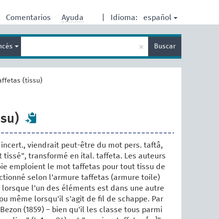
español
Comentarios
Ayuda
|
Idioma:
Enter
×
ancés
Buscar
search
term
affetas (tissu)
ssu)
 incert., viendrait peut-être du mot pers. taftâ,
t tissé", transformé en ital. taffeta. Les auteurs
ie emploient le mot taffetas pour tout tissu de
ctionné selon l'armure taffetas (armure toile)
 lorsque l'un des éléments est dans une autre
 ou même lorsqu'il s'agit de fil de schappe. Par
Bezon (1859) – bien qu'il les classe tous parmi