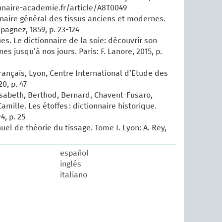
nnaire-academie.fr/article/A8T0049
nnaire général des tissus anciens et modernes.
Lepagnez, 1859, p. 23-124
es. Le dictionnaire de la soie: découvrir son
nes jusqu’à nos jours. Paris: F. Lanore, 2015, p.
français, Lyon, Centre International d’Etude des
0, p. 47
isabeth, Berthod, Bernard, Chavent-Fusaro,
amille. Les étoffes : dictionnaire historique.
4, p. 25
uel de théorie du tissage. Tome I. Lyon: A. Rey,
español
inglés
italiano