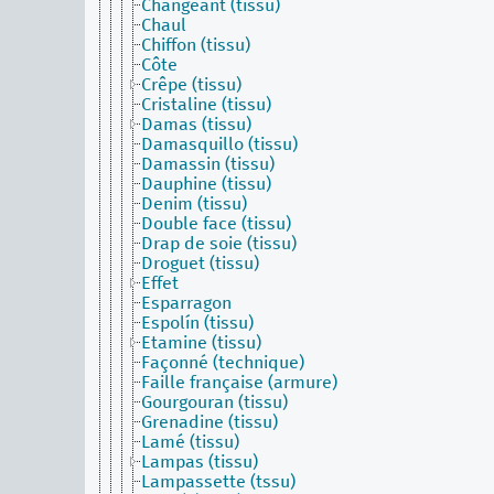
Changeant (tissu)
Chaul
Chiffon (tissu)
Côte
Crêpe (tissu)
Cristaline (tissu)
Damas (tissu)
Damasquillo (tissu)
Damassin (tissu)
Dauphine (tissu)
Denim (tissu)
Double face (tissu)
Drap de soie (tissu)
Droguet (tissu)
Effet
Esparragon
Espolín (tissu)
Etamine (tissu)
Façonné (technique)
Faille française (armure)
Gourgouran (tissu)
Grenadine (tissu)
Lamé (tissu)
Lampas (tissu)
Lampassette (tssu)