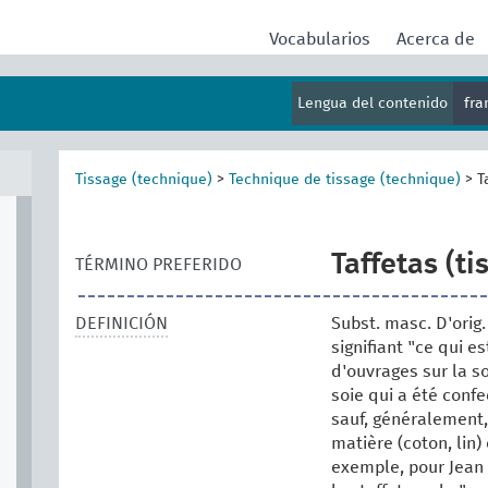
Vocabularios
Acerca de
Lengua del contenido
fr
Tissage (technique)
>
Technique de tissage (technique)
>
T
Taffetas (ti
TÉRMINO PREFERIDO
DEFINICIÓN
Subst. masc. D'orig.
signifiant "ce qui es
d'ouvrages sur la so
soie qui a été confe
sauf, généralement,
matière (coton, lin)
exemple, pour Jean 