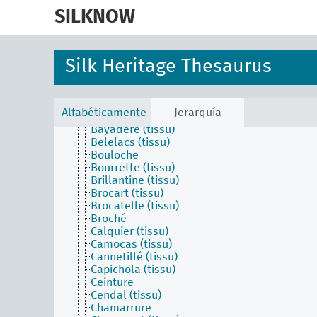
skip
Technique de tissage (technique)
to
SILKNOW
Albéroni (tissu)
main
Anacoste (tissu)
Anafaya (tissu)
content
Appellation usuelle ou commerciale
Silk Heritage Thesaurus
Apprêt du tissu (technique)
Atractiva (tissu)
Aurora (tissu)
Austria (tissu)
Alfabéticamente
Jerarquía
Batiste (tissu)
Bayadère (tissu)
Belelacs (tissu)
Bouloche
Bourrette (tissu)
Brillantine (tissu)
Brocart (tissu)
Brocatelle (tissu)
Broché
Calquier (tissu)
Camocas (tissu)
Cannetillé (tissu)
Capichola (tissu)
Ceinture
Cendal (tissu)
Chamarrure