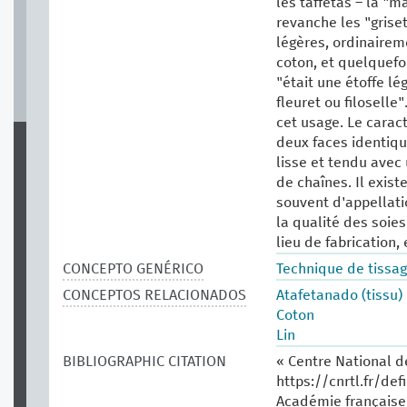
les taffetas – la "ma
revanche les "grisett
légères, ordinaireme
coton, et quelquefois
"était une étoffe lé
fleuret ou filoselle
cet usage. Le caract
deux faces identiqu
lisse et tendu avec 
de chaînes. Il exist
souvent d'appellatio
la qualité des soies
lieu de fabrication, 
CONCEPTO GENÉRICO
Technique de tissag
CONCEPTOS RELACIONADOS
Atafetanado (tissu)
Coton
Lin
BIBLIOGRAPHIC CITATION
« Centre National d
https://cnrtl.fr/def
Académie française.