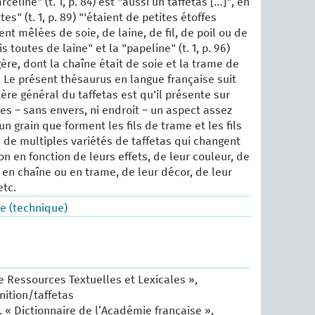
rceline" (t. 1, p. 84) est "aussi un taffetas […]", en
es" (t. 1, p. 89) "'étaient de petites étoffes
nt mêlées de soie, de laine, de fil, de poil ou de
 toutes de laine" et la "papeline" (t. 1, p. 96)
gère, dont la chaîne était de soie et la trame de
". Le présent thésaurus en langue française suit
ère général du taffetas est qu'il présente sur
es – sans envers, ni endroit – un aspect assez
un grain que forment les fils de trame et les fils
e de multiples variétés de taffetas qui changent
n en fonction de leurs effets, de leur couleur, de
 en chaîne ou en trame, de leur décor, de leur
etc.
e (technique)
e Ressources Textuelles et Lexicales »,
inition/taffetas
 « Dictionnaire de l’Académie française »,