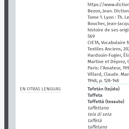
https://www.dictio
Bezon, Jean. Dictio
‎Tome 1.‎ Lyon : Th. 
Boucher, Jean-Jacqu
histoire de ses origi
569
CIETA, Vocabulaire 
Textiles Anciens, 202
Hardouin-Fugier, Él
Martine et Déprez, C
Paris: l’Amateur, 199
Villard, Claude. Man
1948, p. 128-148
EN OTRAS LENGUAS
Tafetán (tejido)
Taffeta
Taffettà (tessuto)
taffettano
tela di seta
taffetà
taffetano