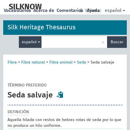
skip
to
SILKNOW
español
Vocabularios
Acerca de
Comentarios
|
Idioma:
Ayuda
main
content
Silk Heritage Thesaurus
Enter
×
español
Buscar
search
term
Fibra
>
Fibra natural
>
Fibra animal
>
Seda
>
Seda salvaje
TÉRMINO PREFERIDO
Seda salvaje
DEFINICIÓN
Aquella hilada con restos de hebras rotas de seda por lo que
no produce un hilo uniforme.