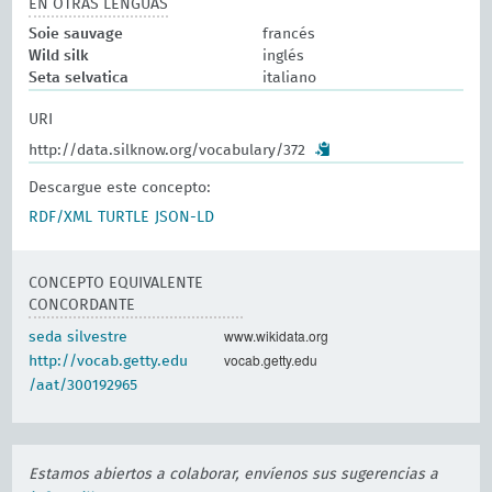
EN OTRAS LENGUAS
Soie sauvage
francés
Wild silk
inglés
Seta selvatica
italiano
URI
http://data.silknow.org/vocabulary/372
Descargue este concepto:
RDF/XML
TURTLE
JSON-LD
CONCEPTO EQUIVALENTE
CONCORDANTE
www.wikidata.org
seda silvestre
vocab.getty.edu
http://vocab.getty.edu
/aat/300192965
Estamos abiertos a colaborar, envíenos sus sugerencias a