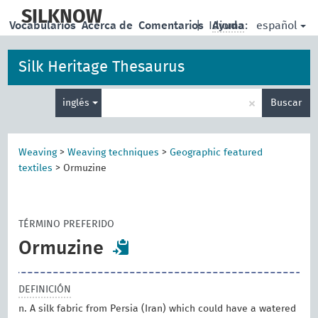
skip
to
SILKNOW
español
Vocabularios
Acerca de
Comentarios
|
Idioma:
Ayuda
main
content
Silk Heritage Thesaurus
Enter
×
inglés
Buscar
search
term
Weaving
>
Weaving techniques
>
Geographic featured
textiles
>
Ormuzine
TÉRMINO PREFERIDO
Ormuzine
DEFINICIÓN
n. A silk fabric from Persia (Iran) which could have a watered