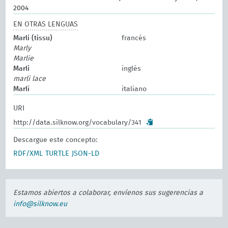
2004
EN OTRAS LENGUAS
Marli (tissu)
francés
Marly
Marlie
Marli
inglés
marli lace
Marlí
italiano
URI
http://data.silknow.org/vocabulary/341
Descargue este concepto:
RDF/XML
TURTLE
JSON-LD
Estamos abiertos a colaborar, envíenos sus sugerencias a
info@silknow.eu