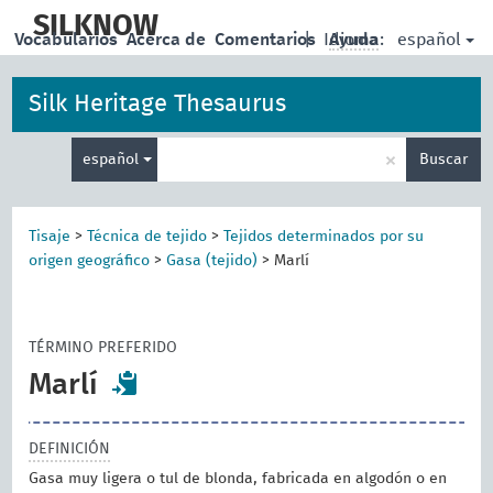
skip
to
SILKNOW
español
Vocabularios
Acerca de
Comentarios
|
Idioma:
Ayuda
main
content
Silk Heritage Thesaurus
Enter
×
español
Buscar
search
term
Tisaje
>
Técnica de tejido
>
Tejidos determinados por su
origen geográfico
>
Gasa (tejido)
>
Marlí
TÉRMINO PREFERIDO
Marlí
DEFINICIÓN
Gasa muy ligera o tul de blonda, fabricada en algodón o en