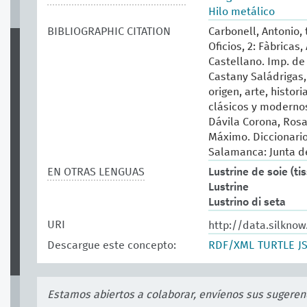
Hilo metálico
BIBLIOGRAPHIC CITATION
Carbonell, Antonio,
Oficios, 2: Fàbricas
Castellano. Imp. de
Castany Saládrigas, 
origen, arte, histor
clásicos y modernos.
Dávila Corona, Rosa
Máximo. Diccionario 
Salamanca: Junta de
EN OTRAS LENGUAS
Lustrine de soie (ti
Lustrine
Lustrino di seta
URI
http://data.silkno
Descargue este concepto:
RDF/XML
TURTLE
J
Estamos abiertos a colaborar, envíenos sus sugeren