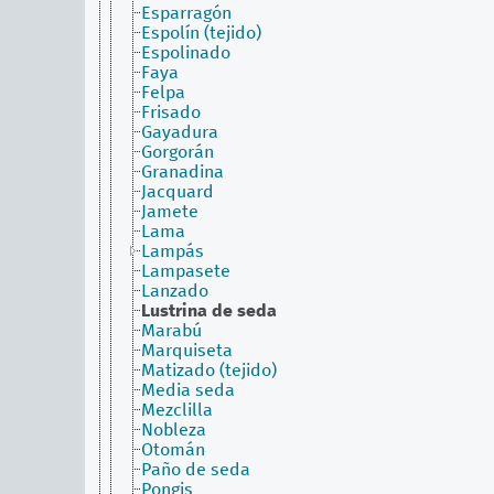
Esparragón
Espolín (tejido)
Espolinado
Faya
Felpa
Frisado
Gayadura
Gorgorán
Granadina
Jacquard
Jamete
Lama
Lampás
Lampasete
Lanzado
Lustrina de seda
Marabú
Marquiseta
Matizado (tejido)
Media seda
Mezclilla
Nobleza
Otomán
Paño de seda
Pongis