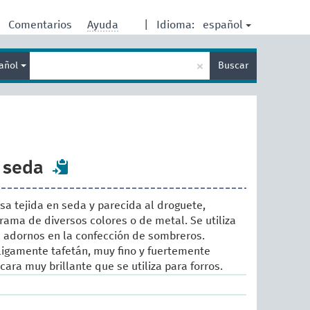
español
Comentarios
Ayuda
|
Idioma:
Enter
×
añol
Buscar
search
term
 seda
osa tejida en seda y parecida al droguete,
rama de diversos colores o de metal. Se utiliza
 adornos en la confección de sombreros.
ligamente tafetán, muy fino y fuertemente
ara muy brillante que se utiliza para forros.