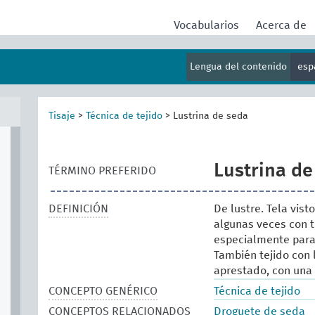
Vocabularios
Acerca de
Lengua del contenido
esp
Tisaje
>
Técnica de tejido
>
Lustrina de seda
Lustrina de
TÉRMINO PREFERIDO
DEFINICIÓN
De lustre. Tela vist
algunas veces con t
especialmente para
También tejido con 
aprestado, con una c
CONCEPTO GENÉRICO
Técnica de tejido
CONCEPTOS RELACIONADOS
Droguete de seda