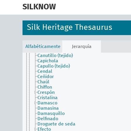
skip
Bayadera
to
SILKNOW
Belelachs
main
Bordón
content
Brillantina
Brocado
Silk Heritage Thesaurus
Brocatel
Burato
Calquier
Cambiante
Alfabéticamente
Jerarquía
Camocán
Canutillo (tejido)
Capichola
Capullo (tejido)
Cendal
Ceñidor
Chaúl
Chiffon
Crespón
Cristalina
Damasco
Damasina
Damasquillo
Delfinado
Droguete de seda
Efecto