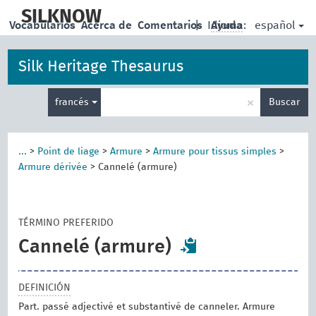
skip
to
SILKNOW
español
Vocabularios
Acerca de
Comentarios
|
Idioma:
Ayuda
main
content
Silk Heritage Thesaurus
Enter
×
francés
Buscar
search
term
...
>
Point de liage
>
Armure
>
Armure pour tissus simples
>
Armure dérivée
>
Cannelé (armure)
TÉRMINO PREFERIDO
Cannelé (armure)
DEFINICIÓN
Part. passé adjectivé et substantivé de canneler. Armure