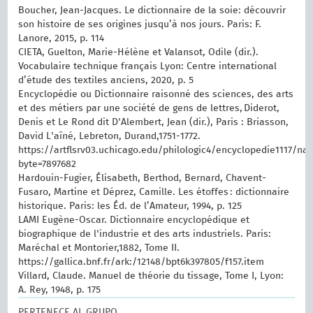
Boucher, Jean-Jacques. Le dictionnaire de la soie: découvrir
son histoire de ses origines jusqu’à nos jours. Paris: F.
Lanore, 2015, p. 114
CIETA, Guelton, Marie-Hélène et Valansot, Odile (dir.).
Vocabulaire technique français Lyon: Centre international
d’étude des textiles anciens, 2020, p. 5
Encyclopédie ou Dictionnaire raisonné des sciences, des arts
et des métiers par une société de gens de lettres, Diderot,
Denis et Le Rond dit D'Alembert, Jean (dir.), Paris : Briasson,
David L'aîné, Lebreton, Durand,1751-1772.
https://artflsrv03.uchicago.edu/philologic4/encyclopedie1117/na
byte=7897682
Hardouin-Fugier, Élisabeth, Berthod, Bernard, Chavent-
Fusaro, Martine et Déprez, Camille. Les étoffes : dictionnaire
historique. Paris: les Éd. de l’Amateur, 1994, p. 125
LAMI Eugène-Oscar. Dictionnaire encyclopédique et
biographique de l'industrie et des arts industriels. Paris:
Maréchal et Montorier,1882, Tome II.
https://gallica.bnf.fr/ark:/12148/bpt6k397805/f157.item
Villard, Claude. Manuel de théorie du tissage, Tome I, Lyon:
A. Rey, 1948, p. 175
PERTENECE AL GRUPO