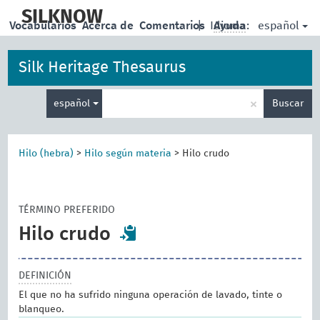
skip
to
SILKNOW
español
Vocabularios
Acerca de
Comentarios
|
Idioma:
Ayuda
main
content
Silk Heritage Thesaurus
Enter
×
español
Buscar
search
term
Hilo (hebra)
>
Hilo según materia
>
Hilo crudo
TÉRMINO PREFERIDO
Hilo crudo
DEFINICIÓN
El que no ha sufrido ninguna operación de lavado, tinte o
blanqueo.