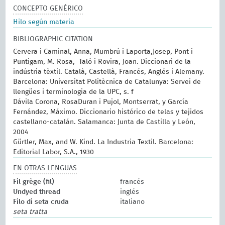
CONCEPTO GENÉRICO
Hilo según materia
BIBLIOGRAPHIC CITATION
Cervera i Caminal, Anna, Mumbrú i Laporta,Josep, Pont i
Puntigam, M. Rosa, Taló i Rovira, Joan. Diccionari de la
indústria tèxtil. Català, Castellà, Francés, Anglés i Alemany.
Barcelona: Universitat Politècnica de Catalunya: Servei de
llengües i terminologia de la UPC, s. f
Dávila Corona, RosaDuran i Pujol, Montserrat, y García
Fernández, Máximo. Diccionario histórico de telas y tejidos
castellano-catalán. Salamanca: Junta de Castilla y León,
2004
Gürtler, Max, and W. Kind. La Industria Textil. Barcelona:
Editorial Labor, S.A., 1930
EN OTRAS LENGUAS
Fil grège (fil)
francés
Undyed thread
inglés
Filo di seta cruda
italiano
seta tratta