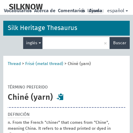
skip
to
SILKNOW
español
Vocabularios
Acerca de
Comentarios
|
Idioma:
Ayuda
main
content
Silk Heritage Thesaurus
Enter
×
inglés
Buscar
search
term
Thread
>
Frisé (metal thread)
>
Chiné (yarn)
TÉRMINO PREFERIDO
Chiné (yarn)
DEFINICIÓN
n. From the French "chiner" that comes from "Chine",
meaning China. It refers to a thread printed or dyed in