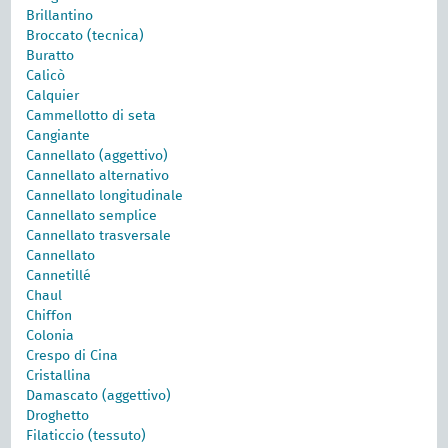
Brillantino
Broccato (tecnica)
Buratto
Calicò
Calquier
Cammellotto di seta
Cangiante
Cannellato (aggettivo)
Cannellato alternativo
Cannellato longitudinale
Cannellato semplice
Cannellato trasversale
Cannellato
Cannetillé
Chaul
Chiffon
Colonia
Crespo di Cina
Cristallina
Damascato (aggettivo)
Droghetto
Filaticcio (tessuto)