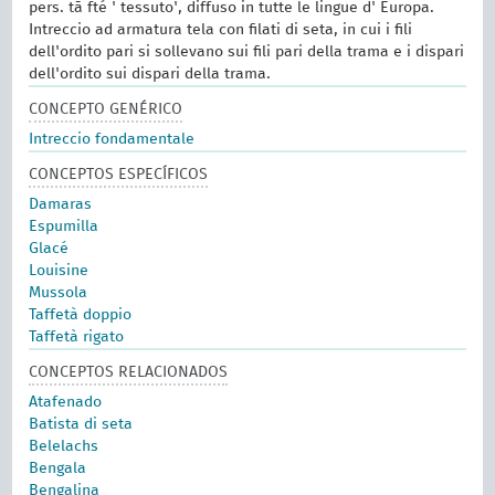
pers. tā fté ' tessuto', diffuso in tutte le lingue d' Europa.
Intreccio ad armatura tela con filati di seta, in cui i fili
dell'ordito pari si sollevano sui fili pari della trama e i dispari
dell'ordito sui dispari della trama.
CONCEPTO GENÉRICO
Intreccio fondamentale
CONCEPTOS ESPECÍFICOS
Damaras
Espumilla
Glacé
Louisine
Mussola
Taffetà doppio
Taffetà rigato
CONCEPTOS RELACIONADOS
Atafenado
Batista di seta
Belelachs
Bengala
Bengalina