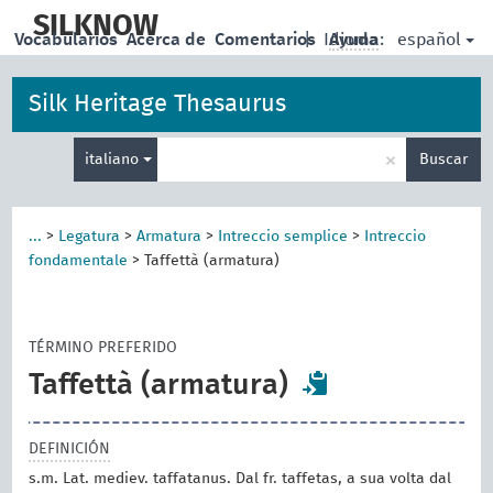
skip
to
SILKNOW
español
Vocabularios
Acerca de
Comentarios
|
Idioma:
Ayuda
main
content
Silk Heritage Thesaurus
Enter
×
italiano
Buscar
search
term
...
>
Legatura
>
Armatura
>
Intreccio semplice
>
Intreccio
fondamentale
>
Taffettà (armatura)
TÉRMINO PREFERIDO
Taffettà (armatura)
DEFINICIÓN
s.m. Lat. mediev. taffatanus. Dal fr. taffetas, a sua volta dal