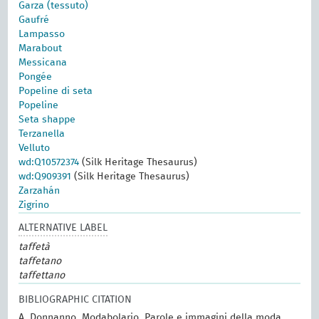
Garza (tessuto)
Gaufré
Lampasso
Marabout
Messicana
Pongée
Popeline di seta
Popeline
Seta shappe
Terzanella
Velluto
wd:Q10572374
(Silk Heritage Thesaurus)
wd:Q909391
(Silk Heritage Thesaurus)
Zarzahán
Zigrino
ALTERNATIVE LABEL
taffetà
taffetano
taffettano
BIBLIOGRAPHIC CITATION
A. Donnanno, Modabolario. Parole e immagini della moda.