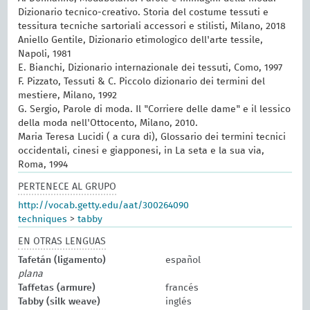
Dizionario tecnico-creativo. Storia del costume tessuti e
tessitura tecniche sartoriali accessori e stilisti, Milano, 2018
Aniello Gentile, Dizionario etimologico dell'arte tessile,
Napoli, 1981
E. Bianchi, Dizionario internazionale dei tessuti, Como, 1997
F. Pizzato, Tessuti & C. Piccolo dizionario dei termini del
mestiere, Milano, 1992
G. Sergio, Parole di moda. Il "Corriere delle dame" e il lessico
della moda nell'Ottocento, Milano, 2010.
Maria Teresa Lucidi ( a cura di), Glossario dei termini tecnici
occidentali, cinesi e giapponesi, in La seta e la sua via,
Roma, 1994
PERTENECE AL GRUPO
http://vocab.getty.edu/aat/300264090
techniques
>
tabby
EN OTRAS LENGUAS
Tafetán (ligamento)
español
plana
Taffetas (armure)
francés
Tabby (silk weave)
inglés