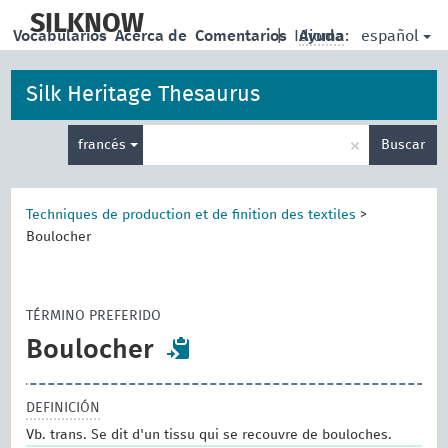
skip
to
SILKNOW
español
Vocabularios
Acerca de
Comentarios
|
Idioma:
Ayuda
main
content
Silk Heritage Thesaurus
Enter
×
francés
Buscar
search
term
Techniques de production et de finition des textiles
>
Boulocher
TÉRMINO PREFERIDO
Boulocher
DEFINICIÓN
Vb. trans. Se dit d'un tissu qui se recouvre de bouloches.