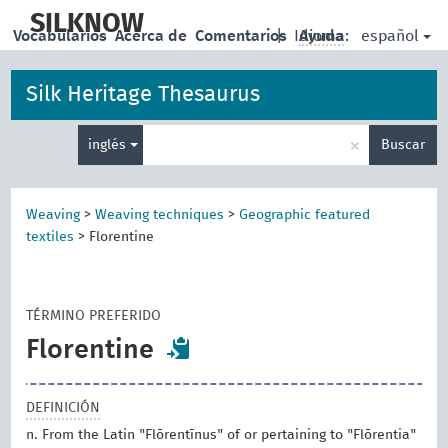
skip
to
SILKNOW
español
Vocabularios
Acerca de
Comentarios
|
Idioma:
Ayuda
main
content
Silk Heritage Thesaurus
Enter
×
inglés
Buscar
search
term
Weaving
>
Weaving techniques
>
Geographic featured
textiles
>
Florentine
TÉRMINO PREFERIDO
Florentine
DEFINICIÓN
n. From the Latin "Flōrentīnus" of or pertaining to "Flōrentia"