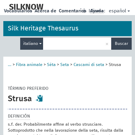
skip
to
SILKNOW
español
Vocabularios
Acerca de
Comentarios
|
Idioma:
Ayuda
main
content
Silk Heritage Thesaurus
Enter
×
italiano
Buscar
search
term
...
>
Fibra animale
>
Séta
>
Seta
>
Cascami di seta
>
Strusa
TÉRMINO PREFERIDO
Strusa
DEFINICIÓN
s.f. der. Probabilmente affine al verbo strusciare.
Sottoprodotto che nella lavorazione della seta, risulta dalla