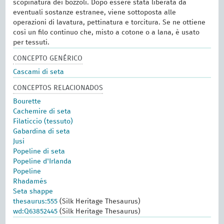
scopinatura dei bozzoli. Dopo essere stata liberata da
eventuali sostanze estranee, viene sottoposta alle
operazioni di lavatura, pettinatura e torcitura. Se ne ottiene
così un filo continuo che, misto a cotone o a lana, è usato
per tessuti.
CONCEPTO GENÉRICO
Cascami di seta
CONCEPTOS RELACIONADOS
Bourette
Cachemire di seta
Filaticcio (tessuto)
Gabardina di seta
Jusi
Popeline di seta
Popeline d'Irlanda
Popeline
Rhadamés
Seta shappe
thesaurus:555
(Silk Heritage Thesaurus)
wd:Q63852445
(Silk Heritage Thesaurus)