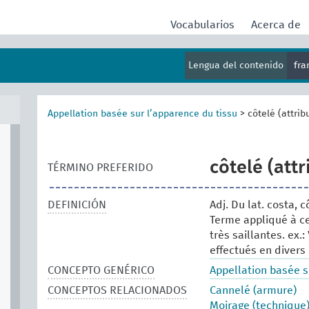
Vocabularios
Acerca de
Lengua del contenido
fr
Appellation basée sur l’apparence du tissu
>
côtelé (attrib
côtelé (attr
TÉRMINO PREFERIDO
DEFINICIÓN
Adj. Du lat. costa, 
Terme appliqué à cer
très saillantes. ex.
effectués en divers
CONCEPTO GENÉRICO
Appellation basée s
CONCEPTOS RELACIONADOS
Cannelé (armure)
Moirage (technique