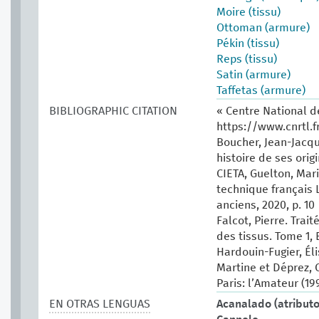
Moire (tissu)
Ottoman (armure)
Pékin (tissu)
Reps (tissu)
Satin (armure)
Taffetas (armure)
BIBLIOGRAPHIC CITATION
« Centre National d
https://www.cnrtl
Boucher, Jean-Jacqu
histoire de ses origi
CIETA, Guelton, Mari
technique français 
anciens, 2020, p. 10
Falcot, Pierre. Tra
des tissus. Tome 1, E
Hardouin-Fugier, Él
Martine et Déprez, C
Paris: l’Amateur (199
EN OTRAS LENGUAS
Acanalado (atributo