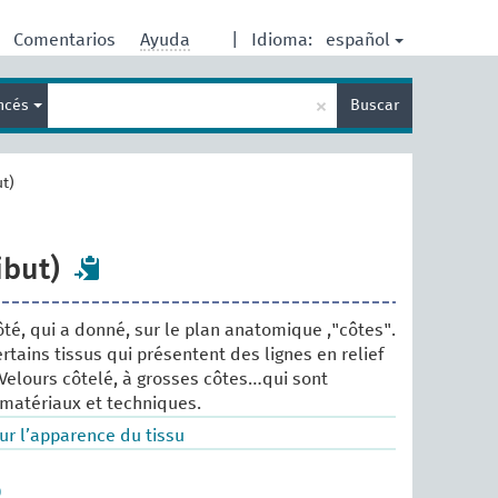
español
Comentarios
Ayuda
|
Idioma:
Enter
×
ancés
Buscar
search
term
ut)
ibut)
côté, qui a donné, sur le plan anatomique ,"côtes".
tains tissus qui présentent des lignes en relief
: Velours côtelé, à grosses côtes…qui sont
 matériaux et techniques.
ur l’apparence du tissu
)