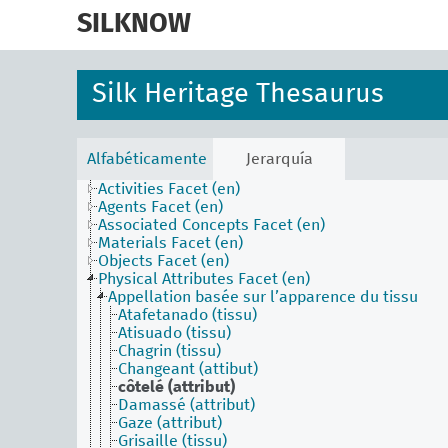
skip
to
SILKNOW
main
content
Silk Heritage Thesaurus
Alfabéticamente
Jerarquía
Activities Facet (en)
Agents Facet (en)
Associated Concepts Facet (en)
Materials Facet (en)
Objects Facet (en)
Physical Attributes Facet (en)
Appellation basée sur l’apparence du tissu
Atafetanado (tissu)
Atisuado (tissu)
Chagrin (tissu)
Changeant (attibut)
côtelé (attribut)
Damassé (attribut)
Gaze (attribut)
Grisaille (tissu)