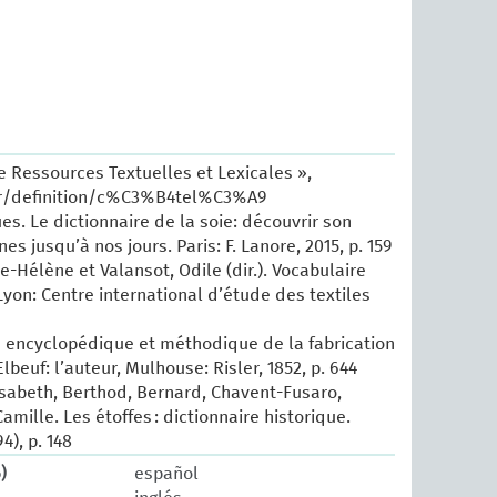
e Ressources Textuelles et Lexicales »,
.fr/definition/c%C3%B4tel%C3%A9
es. Le dictionnaire de la soie: découvrir son
nes jusqu’à nos jours. Paris: F. Lanore, 2015, p. 159
e-Hélène et Valansot, Odile (dir.). Vocabulaire
Lyon: Centre international d’étude des textiles
ité encyclopédique et méthodique de la fabrication
lbeuf: l’auteur, Mulhouse: Risler, 1852, p. 644
isabeth, Berthod, Bernard, Chavent-Fusaro,
amille. Les étoffes : dictionnaire historique.
4), p. 148
)
español