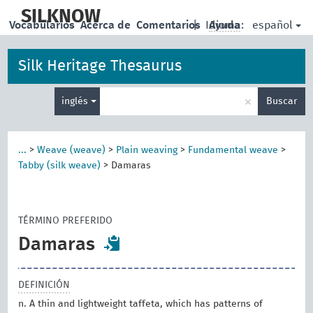
skip
to
SILKNOW
español
Vocabularios
Acerca de
Comentarios
|
Idioma:
Ayuda
main
content
Silk Heritage Thesaurus
Enter
×
inglés
Buscar
search
term
...
>
Weave (weave)
>
Plain weaving
>
Fundamental weave
>
Tabby (silk weave)
>
Damaras
TÉRMINO PREFERIDO
Damaras
DEFINICIÓN
n. A thin and lightweight taffeta, which has patterns of