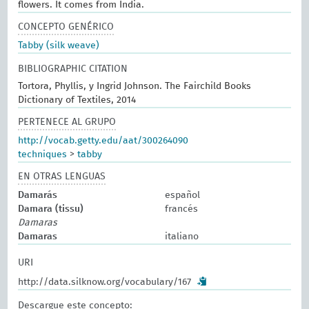
flowers. It comes from India.
CONCEPTO GENÉRICO
Tabby (silk weave)
BIBLIOGRAPHIC CITATION
Tortora, Phyllis, y Ingrid Johnson. The Fairchild Books
Dictionary of Textiles, 2014
PERTENECE AL GRUPO
http://vocab.getty.edu/aat/300264090
techniques
>
tabby
EN OTRAS LENGUAS
Damarás
español
Damara (tissu)
francés
Damaras
Damaras
italiano
URI
http://data.silknow.org/vocabulary/167
Descargue este concepto: