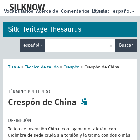
skip
to
SILKNOW
español
Vocabularios
Acerca de
Comentarios
|
Idioma:
Ayuda
main
content
Silk Heritage Thesaurus
Enter
×
español
Buscar
search
term
Tisaje
>
Técnica de tejido
>
Crespón
>
Crespón de China
TÉRMINO PREFERIDO
Crespón de China
DEFINICIÓN
Tejido de invención China, con ligamento tafetán, con
urdimbre de seda cruda sin torsión y la trama con dos o más