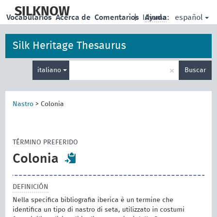
skip
to
SILKNOW
español
Vocabularios
Acerca de
Comentarios
|
Idioma:
Ayuda
main
content
Silk Heritage Thesaurus
Enter
×
italiano
Buscar
search
term
Nastro
>
Colonia
TÉRMINO PREFERIDO
Colonia
DEFINICIÓN
Nella specifica bibliografia iberica è un termine che
identifica un tipo di nastro di seta, utilizzato in costumi