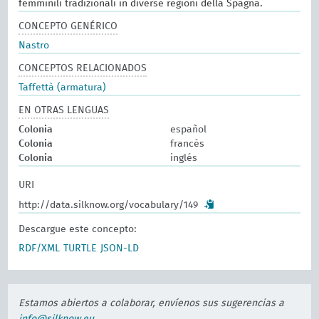
femminili tradizionali in diverse regioni della Spagna.
CONCEPTO GENÉRICO
Nastro
CONCEPTOS RELACIONADOS
Taffettà (armatura)
EN OTRAS LENGUAS
Colonia
español
Colonia
francés
Colonia
inglés
URI
http://data.silknow.org/vocabulary/149
Descargue este concepto:
RDF/XML
TURTLE
JSON-LD
Estamos abiertos a colaborar, envíenos sus sugerencias a