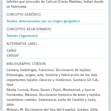
tafetán que procedía de Calicut (Costa Malabar, India) donde
se fabricaba.
CONCEPTO GENÉRICO
Tejidos determinados por su origen geográfico
CONCEPTOS RELACIONADOS
Tafetán (ligamento)
ALTERNATIVE LABEL
Calicú
Calicud
BIBLIOGRAPHIC CITATION
Castany Saládrigas, Francisco. Diccionario de tejidos.
Etimología, origen, arte, historia y fabricación de los más
importantes tejidos clásicos y modernos. Gustavo Gil S.A.,
1949
Dávila Corona, Rosa, Duran i Pujol, Montserrat, y García
Fernández, Máximo. Diccionario histórico de telas y tejidos
castellano-catalán. Salamanca: Junta de Castilla y León,
2004
Moliner, M. Diccionario del Uso del Español. Gredos, 2016.