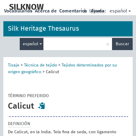
skip
to
SILKNOW
español
Vocabularios
Acerca de
Comentarios
|
Idioma:
Ayuda
main
content
Silk Heritage Thesaurus
Enter
×
español
Buscar
search
term
Tisaje
>
Técnica de tejido
>
Tejidos determinados por su
origen geográfico
>
Calicut
TÉRMINO PREFERIDO
Calicut
DEFINICIÓN
De Calicut, en la India. Tela fina de seda, con ligamento