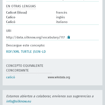
EN OTRAS LENGUAS
Calicot (tissu)
francés
Calico
inglés
Calicò
italiano
URI
http://data.silknow.org/vocabulary/117
Descargue este concepto:
RDF/XML
TURTLE
JSON-LD
CONCEPTO EQUIVALENTE
CONCORDANTE
www.wikidata.org
calicó
Estamos abiertos a colaborar, envíenos sus sugerencias a
info@silknow.eu