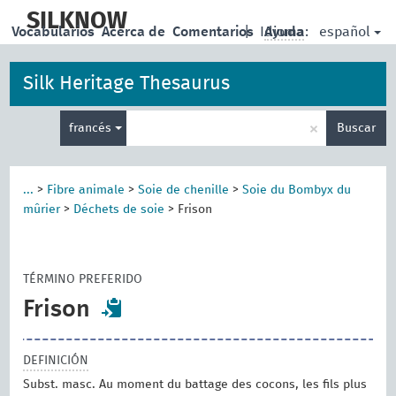
skip
to
SILKNOW
español
Vocabularios
Acerca de
Comentarios
|
Idioma:
Ayuda
main
content
Silk Heritage Thesaurus
Enter
×
francés
Buscar
search
term
...
>
Fibre animale
>
Soie de chenille
>
Soie du Bombyx du
mûrier
>
Déchets de soie
>
Frison
TÉRMINO PREFERIDO
Frison
DEFINICIÓN
Subst. masc. Au moment du battage des cocons, les fils plus