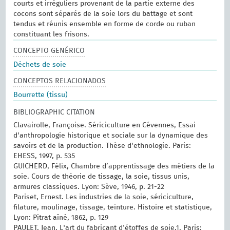
courts et irréguliers provenant de la partie externe des
cocons sont séparés de la soie lors du battage et sont
tendus et réunis ensemble en forme de corde ou ruban
constituant les frisons.
CONCEPTO GENÉRICO
Déchets de soie
CONCEPTOS RELACIONADOS
Bourrette (tissu)
BIBLIOGRAPHIC CITATION
Clavairolle, Françoise. Sériciculture en Cévennes, Essai
d'anthropologie historique et sociale sur la dynamique des
savoirs et de la production. Thèse d'ethnologie. Paris:
EHESS, 1997, p. 535
GUICHERD, Félix, Chambre d’apprentissage des métiers de la
soie. Cours de théorie de tissage, la soie, tissus unis,
armures classiques. Lyon: Sève, 1946, p. 21-22
Pariset, Ernest. Les industries de la soie, sériciculture,
filature, moulinage, tissage, teinture. Histoire et statistique,
Lyon: Pitrat aîné, 1862, p. 129
PAULET, Jean. L'art du fabricant d'étoffes de soie.1. Paris: