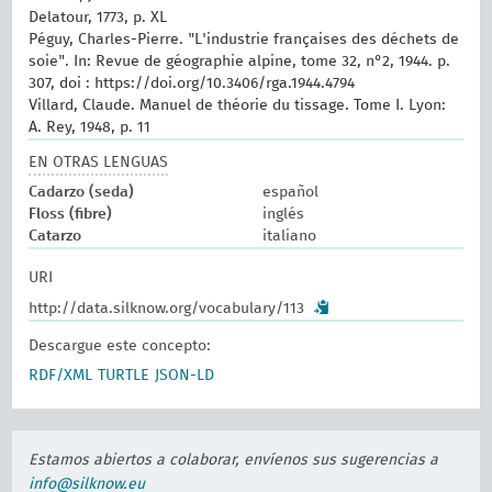
Delatour, 1773, p. XL
Péguy, Charles-Pierre. "L'industrie françaises des déchets de
soie". In: Revue de géographie alpine, tome 32, n°2, 1944. p.
307, doi : https://doi.org/10.3406/rga.1944.4794
Villard, Claude. Manuel de théorie du tissage. Tome I. Lyon:
A. Rey, 1948, p. 11
EN OTRAS LENGUAS
Cadarzo (seda)
español
Floss (fibre)
inglés
Catarzo
italiano
URI
http://data.silknow.org/vocabulary/113
Descargue este concepto:
RDF/XML
TURTLE
JSON-LD
Estamos abiertos a colaborar, envíenos sus sugerencias a
info@silknow.eu