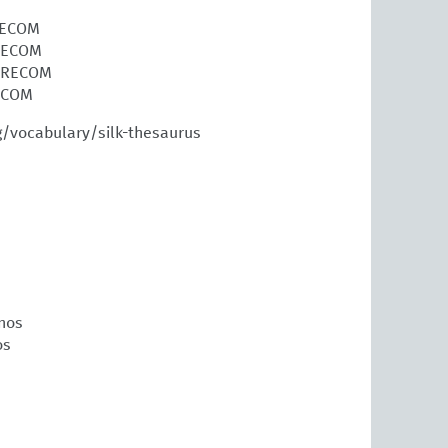
URECOM
URECOM
EURECOM
RECOM
g/vocabulary/silk-thesaurus
nos
os