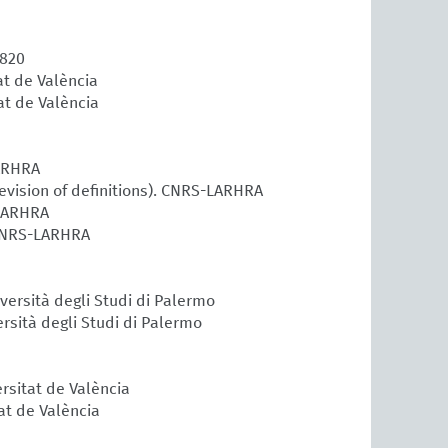
1820
at de València
tat de València
LARHRA
revision of definitions). CNRS-LARHRA
-LARHRA
 CNRS-LARHRA
iversità degli Studi di Palermo
versità degli Studi di Palermo
ersitat de València
at de València