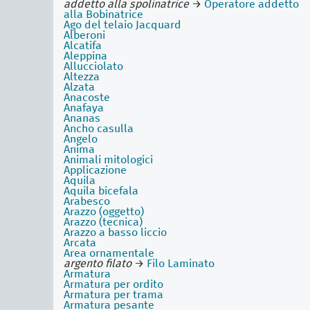
addetto alla spolinatrice
→
Operatore addetto
alla Bobinatrice
Ago del telaio Jacquard
Alberoni
Alcatifa
Aleppina
Allucciolato
Altezza
Alzata
Anacoste
Anafaya
Ananas
Ancho casulla
Angelo
Anima
Animali mitologici
Applicazione
Aquila
Aquila bicefala
Arabesco
Arazzo (oggetto)
Arazzo (tecnica)
Arazzo a basso liccio
Arcata
Area ornamentale
argento filato
→
Filo Laminato
Armatura
Armatura per ordito
Armatura per trama
Armatura pesante