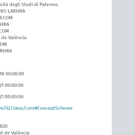
rsità degli Studi di Palermo
CNRS-LARHRA
URECOM
RHRA
ECOM
t de València
COM
ARHRA
18 00:00:00
21 00:00:00
21 00:00:00
04/02/skos/core#ConceptScheme
1820
at de València