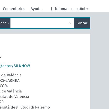
español
Comentarios
Ayuda
|
Idioma:
Enter
×
liano
Buscar
search
term
s
rg/actor/SILKNOW
t de València
CNRS-LARHRA
ECOM
t de València
sitat de València
820
ersità degli Studi di Palermo