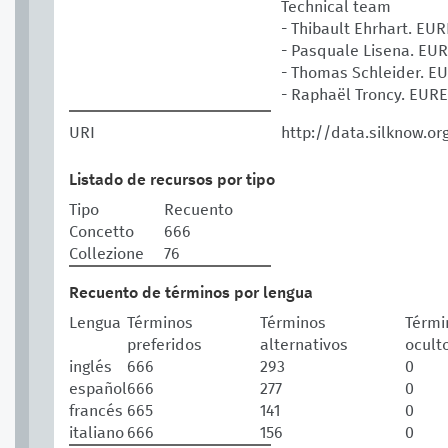
Technical team
- Thibault Ehrhart. E
- Pasquale Lisena. E
- Thomas Schleider. 
- Raphaël Troncy. EU
URI
http://data.silknow.or
Listado de recursos por tipo
Tipo
Recuento
Concetto
666
Collezione
76
Recuento de términos por lengua
Lengua
Términos
Términos
Térmi
preferidos
alternativos
ocult
inglés
666
293
0
español
666
277
0
francés
665
141
0
italiano
666
156
0