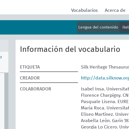
Vocabularios
Acerca de
Lengua del contenido
ita
Información del vocabulario
P
ETIQUETA
Silk Heritage Thesauru
CREADOR
http://data.silknow.o
COLABORADOR
Isabel Insa. Universita
Florence Charpigny. 
Pasquale Lisena. EUR
María Roca. Universita
Eliseo Martínez. Univer
Arabella León. Garín 1
Georgia Lo Cicero. Univ