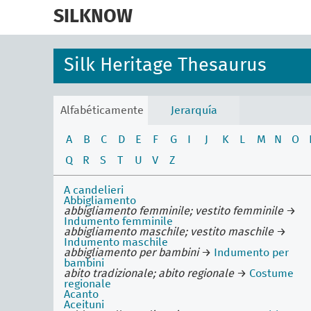
skip
to
SILKNOW
main
content
Silk Heritage Thesaurus
Alfabéticamente
Jerarquía
A
B
C
D
E
F
G
I
J
K
L
M
N
O
Q
R
S
T
U
V
Z
A candelieri
Abbigliamento
abbigliamento femminile; vestito femminile
→
Indumento femminile
abbigliamento maschile; vestito maschile
→
Indumento maschile
abbigliamento per bambini
→
Indumento per
bambini
abito tradizionale; abito regionale
→
Costume
regionale
Acanto
Aceituni