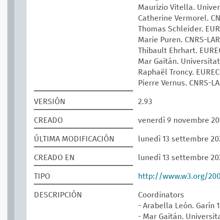
Maurizio Vitella. Unive
Catherine Vermorel. 
Thomas Schleider. E
Marie Puren. CNRS-LA
Thibault Ehrhart. EUR
Mar Gaitán. Universita
Raphaël Troncy. EURE
Pierre Vernus. CNRS-L
VERSIÓN
2.93
CREADO
venerdì 9 novembre 20
ÚLTIMA MODIFICACIÓN
lunedì 13 settembre 20
CREADO EN
lunedì 13 settembre 20
TIPO
http://www.w3.org/20
DESCRIPCIÓN
Coordinators
- Arabella León. Garín 
- Mar Gaitán. Universit