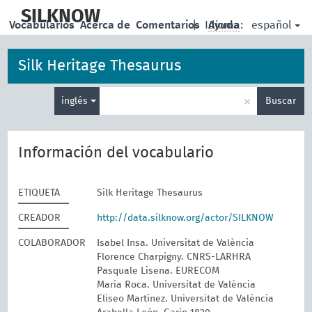
skip
to
SILKNOW
español
Vocabularios
Acerca de
Comentarios
|
Idioma:
Ayuda
main
content
Silk Heritage Thesaurus
Enter
×
inglés
Buscar
search
term
Información del vocabulario
ETIQUETA
Silk Heritage Thesaurus
CREADOR
http://data.silknow.org/actor/SILKNOW
COLABORADOR
Isabel Insa. Universitat de València
Florence Charpigny. CNRS-LARHRA
Pasquale Lisena. EURECOM
María Roca. Universitat de València
Eliseo Martínez. Universitat de València