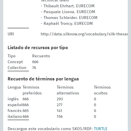
Technical team
- Thibault Ehrhart. EURECOM
- Pasquale Lisena. EURECOM
- Thomas Schleider. EURECOM
- Raphaël Troncy. EURECOM
URI
http://data.silknow.org/vocabulary/silk-thesau
Listado de recursos por tipo
Tipo
Recuento
Concept
666
Collection
76
Recuento de términos por lengua
Lengua
Términos
Términos
Términos
preferidos
alternativos
ocultos
inglés
666
293
0
español
666
277
0
francés
665
141
0
italiano
666
156
0
Descargue este vocabulario como SKOS/RDF:
TURTLE