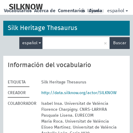
skip
to
SILKNOW
español
Vocabularios
Acerca de
Comentarios
|
Idioma:
Ayuda
main
content
Silk Heritage Thesaurus
Enter
×
español
Buscar
search
term
Información del vocabulario
ETIQUETA
Silk Heritage Thesaurus
CREADOR
http://data.silknow.org/actor/SILKNOW
COLABORADOR
Isabel Insa. Universitat de València
Florence Charpigny. CNRS-LARHRA
Pasquale Lisena. EURECOM
María Roca. Universitat de València
Eliseo Martínez. Universitat de València