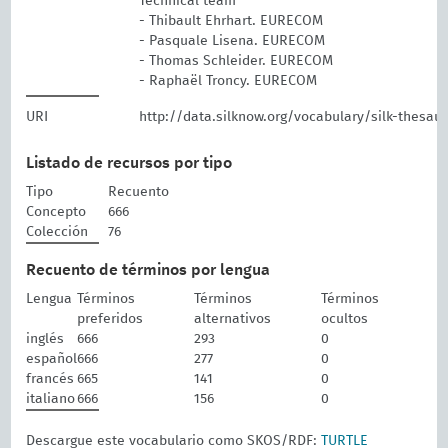
Technical team
- Thibault Ehrhart. EURECOM
- Pasquale Lisena. EURECOM
- Thomas Schleider. EURECOM
- Raphaël Troncy. EURECOM
URI
http://data.silknow.org/vocabulary/silk-thesau
Listado de recursos por tipo
Tipo
Recuento
Concepto
666
Colección
76
Recuento de términos por lengua
Lengua
Términos
Términos
Términos
preferidos
alternativos
ocultos
inglés
666
293
0
español
666
277
0
francés
665
141
0
italiano
666
156
0
Descargue este vocabulario como SKOS/RDF:
TURTLE