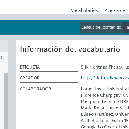
Vocabularios
Acerca de
Lengua del contenido
i
Información del vocabulario
O
ETIQUETA
Silk Heritage Thesauru
CREADOR
http://data.silknow.o
COLABORADOR
Isabel Insa. Universita
Florence Charpigny. 
Pasquale Lisena. EUR
María Roca. Universita
Eliseo Martínez. Univer
Arabella León. Garín 1
Georgia Lo Cicero. Univ