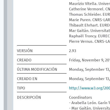
Maurizio Vitella. Unive
Catherine Vermorel. 
Thomas Schleider. E
Marie Puren. CNRS-LA
Thibault Ehrhart. EUR
Mar Gaitán. Universita
Raphaël Troncy. EURE
Pierre Vernus. CNRS-L
VERSIÓN
2.93
CREADO
Friday, November 9, 20
ÚLTIMA MODIFICACIÓN
Monday, September 13,
CREADO EN
Monday, September 13,
TIPO
http://www.w3.org/20
DESCRIPCIÓN
Coordinators
- Arabella León. Garín 
- Mar Gaitán. Universit