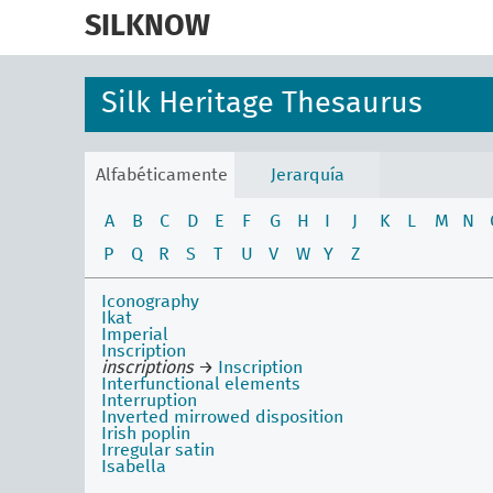
skip
to
SILKNOW
main
content
Silk Heritage Thesaurus
Alfabéticamente
Jerarquía
A
B
C
D
E
F
G
H
I
J
K
L
M
N
P
Q
R
S
T
U
V
W
Y
Z
Iconography
Ikat
Imperial
Inscription
inscriptions
→
Inscription
Interfunctional elements
Interruption
Inverted mirrowed disposition
Irish poplin
Irregular satin
Isabella