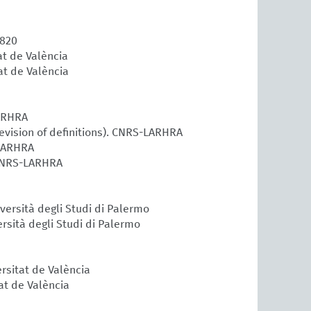
1820
at de València
tat de València
LARHRA
revision of definitions). CNRS-LARHRA
-LARHRA
 CNRS-LARHRA
iversità degli Studi di Palermo
versità degli Studi di Palermo
ersitat de València
at de València