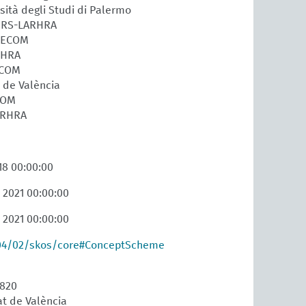
rsità degli Studi di Palermo
CNRS-LARHRA
URECOM
RHRA
ECOM
t de València
COM
ARHRA
18 00:00:00
 2021 00:00:00
 2021 00:00:00
04/02/skos/core#ConceptScheme
1820
at de València