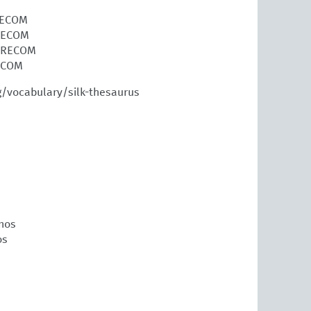
URECOM
URECOM
EURECOM
RECOM
g/vocabulary/silk-thesaurus
nos
os