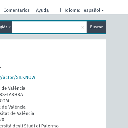
español
Comentarios
Ayuda
|
Idioma:
Enter
×
nglés
Buscar
search
term
s
rg/actor/SILKNOW
t de València
CNRS-LARHRA
ECOM
t de València
sitat de València
820
ersità degli Studi di Palermo