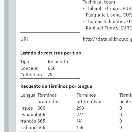
Technical team
- Thibault Ehrhart. E
- Pasquale Lisena. E
- Thomas Schleider. 
- Raphaël Troncy. EU
URI
http://data.silknow.or
Listado de recursos por tipo
Tipo
Recuento
Concept
666
Collection
76
Recuento de términos por lengua
Lengua
Términos
Términos
Térmi
preferidos
alternativos
ocult
inglés
666
293
0
español
666
277
0
francés
665
141
0
italiano
666
156
0