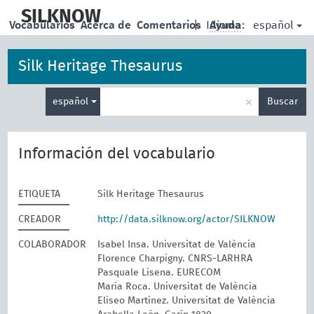
skip
to
SILKNOW
español
Vocabularios
Acerca de
Comentarios
|
Idioma:
Ayuda
main
content
Silk Heritage Thesaurus
Enter
×
español
Buscar
search
term
Información del vocabulario
ETIQUETA
Silk Heritage Thesaurus
CREADOR
http://data.silknow.org/actor/SILKNOW
COLABORADOR
Isabel Insa. Universitat de València
Florence Charpigny. CNRS-LARHRA
Pasquale Lisena. EURECOM
María Roca. Universitat de València
Eliseo Martínez. Universitat de València