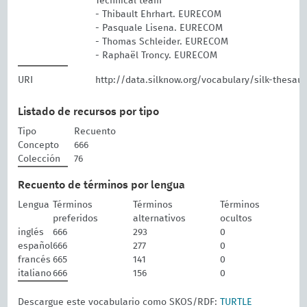
Technical team
- Thibault Ehrhart. EURECOM
- Pasquale Lisena. EURECOM
- Thomas Schleider. EURECOM
- Raphaël Troncy. EURECOM
URI
http://data.silknow.org/vocabulary/silk-thesau
Listado de recursos por tipo
Tipo
Recuento
Concepto
666
Colección
76
Recuento de términos por lengua
Lengua
Términos
Términos
Términos
preferidos
alternativos
ocultos
inglés
666
293
0
español
666
277
0
francés
665
141
0
italiano
666
156
0
Descargue este vocabulario como SKOS/RDF:
TURTLE