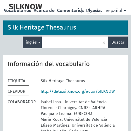
skip
to
SILKNOW
español
Vocabularios
Acerca de
Comentarios
|
Idioma:
Ayuda
main
content
Silk Heritage Thesaurus
Enter
×
inglés
Buscar
search
term
Información del vocabulario
ETIQUETA
Silk Heritage Thesaurus
CREADOR
http://data.silknow.org/actor/SILKNOW
COLABORADOR
Isabel Insa. Universitat de València
Florence Charpigny. CNRS-LARHRA
Pasquale Lisena. EURECOM
María Roca. Universitat de València
Eliseo Martínez. Universitat de València