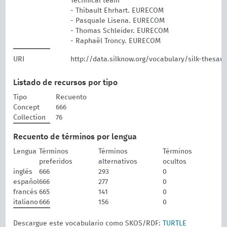
Technical team
- Thibault Ehrhart. EURECOM
- Pasquale Lisena. EURECOM
- Thomas Schleider. EURECOM
- Raphaël Troncy. EURECOM
URI
http://data.silknow.org/vocabulary/silk-thesau
Listado de recursos por tipo
Tipo
Recuento
Concept
666
Collection
76
Recuento de términos por lengua
Lengua
Términos
Términos
Términos
preferidos
alternativos
ocultos
inglés
666
293
0
español
666
277
0
francés
665
141
0
italiano
666
156
0
Descargue este vocabulario como SKOS/RDF:
TURTLE