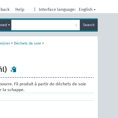
English
dback
Help
|
Interface language:
Enter
×
ined
Search
search
term
mûrier
>
Déchets de soie
>
il)
bourre. Fil produit à partir de déchets de soie
de la schappe.