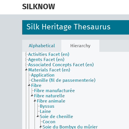
skip
to
SILKNOW
main
content
Silk Heritage Thesaurus
Alphabetical
Hierarchy
Activities Facet (en)
Agents Facet (en)
Associated Concepts Facet (en)
Materials Facet (en)
Application
Chenille (fil de passementerie)
Fibre
Fibre manufacturée
Fibre naturelle
Fibre animale
Byssus
Laine
Soie de chenille
Cocon
Soie du Bombyx du mûrier