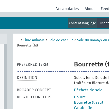
Vocabularies
About
Fee
Content language
undef
...
>
Fibre animale
>
Soie de chenille
>
Soie du Bombyx du 
Bourrette (fil)
Bourrette (f
PREFERRED TERM
DEFINITION
Subst. fém. Dér. de 
traités en filature 
BROADER CONCEPT
Déchets de soie
RELATED CONCEPTS
Bourre
Bourrette (tissu)
Catalouffe