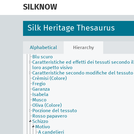
skip
Agents Facet (en)
to
SILKNOW
Associated Concepts Facet (en)
main
Materials Facet (en)
content
Objects Facet (en)
Physical Attributes Facet (en)
Silk Heritage Thesaurus
Area ornamentale
Aurora
Azzurro Imperiale
Blu di Prussia
Alphabetical
Hierarchy
Blu di Sassonia
Blu scuro
Caratteristiche ed effetti dei tessuti secondo il
loro aspetto visivo
Caratteristiche secondo modifiche del tessuto
Crèmisi (Colore)
Fregio
Garanza
Isabela
Musco
Oliva (Colore)
Porzione del tessuto
Rosso papavero
Schizzo
Motivo
A candelieri