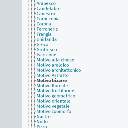
Arabesco
Candelabro
Canestro
Cornucopia
Corona
Ferronerie
Frangia
Ghirlanda
Greca
Grottesco
Iscrizióne
Motivo alla cinese
Motivo araldico
Motivo architettonico
Motivo Astratto
Motivo bizarre
Motivo floreale
Motivo fruttiforme
Motivo geometrico
Motivo orientale
Motivo vegetale
Motivo zoomorfo
Nastro
Nodo
Pizzo