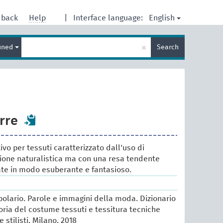
English
dback
Help
|
Interface language:
Enter
×
ined
Search
search
term
rre
vo per tessuti caratterizzato dall'uso di
azione naturalistica ma con una resa tendente
rate in modo esuberante e fantasioso.
lario. Parole e immagini della moda. Dizionario
oria del costume tessuti e tessitura tecniche
e stilisti, Milano, 2018