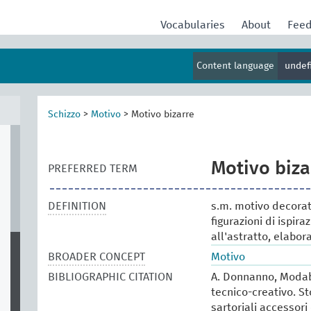
Vocabularies
About
Fee
Content language
undef
Schizzo
>
Motivo
>
Motivo bizarre
Motivo biza
PREFERRED TERM
DEFINITION
s.m. motivo decorati
figurazioni di ispir
all'astratto, elabo
BROADER CONCEPT
Motivo
BIBLIOGRAPHIC CITATION
A. Donnanno, Modabo
tecnico-creativo. St
sartoriali accessori 