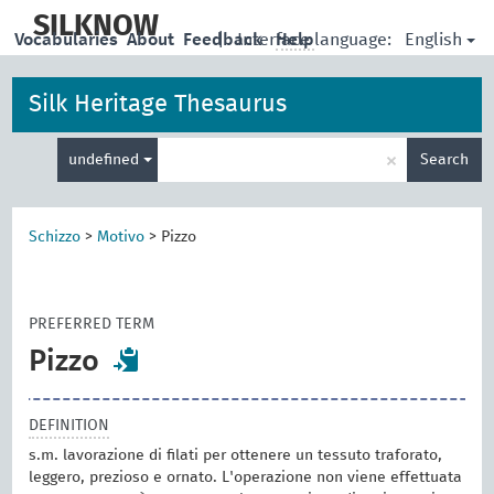
skip
to
SILKNOW
English
Vocabularies
About
Feedback
|
Interface language:
Help
main
content
Silk Heritage Thesaurus
Enter
×
undefined
Search
search
term
Schizzo
>
Motivo
>
Pizzo
PREFERRED TERM
Pizzo
DEFINITION
s.m. lavorazione di filati per ottenere un tessuto traforato,
leggero, prezioso e ornato. L'operazione non viene effettuata