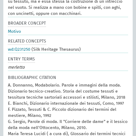
su tessuto, ma è essa stessa la costruzione di un intreccio
nel vuoto. Si realizza a mano con bobine e spilli, con aghi,
con uncinetti, oppure con macchinari.
BROADER CONCEPT
Motivo
RELATED CONCEPTS
wd:Q231250
(Silk Heritage Thesaurus)
ENTRY TERMS
merletto
BIBLIOGRAPHIC CITATION
A. Donnanno, Modabolario. Parole e immagini della moda.
Dizionario tecnico-creativo. Storia del costume tessuti e
tessitura tecniche sartoriali accessori e stilisti, Milano, 2018
E. Bianchi, Dizionario internazionale dei tessuti, Como, 1997
F. Pizzato, Tessuti & C. Piccolo dizionario dei termini del
mestiere, Milano, 1992
G. Sergio, Parole di moda. Il "Corriere delle dame" e il lessico
della moda nell'Ottocento, Milano, 2010.
Maria Teresa Lucidi ( a cura di), Glossario dei termini tecnici