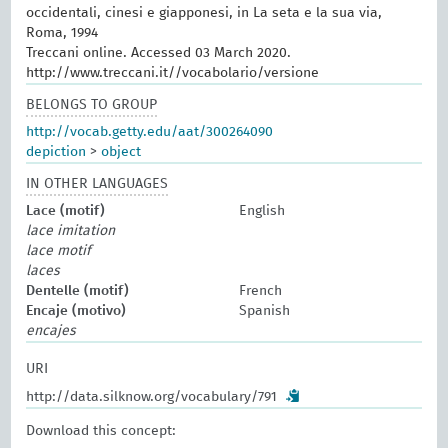
occidentali, cinesi e giapponesi, in La seta e la sua via,
Roma, 1994
Treccani online. Accessed 03 March 2020.
http://www.treccani.it//vocabolario/versione
BELONGS TO GROUP
http://vocab.getty.edu/aat/300264090
depiction
>
object
IN OTHER LANGUAGES
Lace (motif)
English
lace imitation
lace motif
laces
Dentelle (motif)
French
Encaje (motivo)
Spanish
encajes
URI
http://data.silknow.org/vocabulary/791
Download this concept: