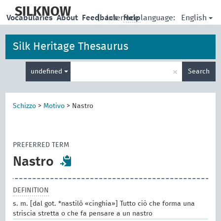
skip
to
SILKNOW
English
Vocabularies
About
Feedback
|
Interface language:
Help
main
content
Silk Heritage Thesaurus
Enter
×
undefined
Search
search
term
Schizzo
>
Motivo
>
Nastro
PREFERRED TERM
Nastro
DEFINITION
s. m. [dal got. *nastilō «cinghia»] Tutto ciò che forma una
striscia stretta o che fa pensare a un nastro