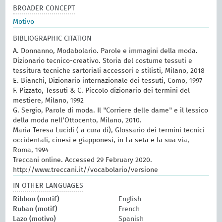
BROADER CONCEPT
Motivo
BIBLIOGRAPHIC CITATION
A. Donnanno, Modabolario. Parole e immagini della moda.
Dizionario tecnico-creativo. Storia del costume tessuti e
tessitura tecniche sartoriali accessori e stilisti, Milano, 2018
E. Bianchi, Dizionario internazionale dei tessuti, Como, 1997
F. Pizzato, Tessuti & C. Piccolo dizionario dei termini del
mestiere, Milano, 1992
G. Sergio, Parole di moda. Il "Corriere delle dame" e il lessico
della moda nell'Ottocento, Milano, 2010.
Maria Teresa Lucidi ( a cura di), Glossario dei termini tecnici
occidentali, cinesi e giapponesi, in La seta e la sua via,
Roma, 1994
Treccani online. Accessed 29 February 2020.
http://www.treccani.it//vocabolario/versione
IN OTHER LANGUAGES
Ribbon (motif)
English
Ruban (motif)
French
Lazo (motivo)
Spanish