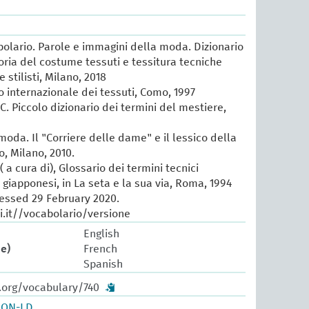
lario. Parole e immagini della moda. Dizionario
oria del costume tessuti e tessitura tecniche
e stilisti, Milano, 2018
io internazionale dei tessuti, Como, 1997
 C. Piccolo dizionario dei termini del mestiere,
 moda. Il "Corriere delle dame" e il lessico della
, Milano, 2010.
 a cura di), Glossario dei termini tecnici
e giapponesi, in La seta e la sua via, Roma, 1994
cessed 29 February 2020.
.it//vocabolario/versione
English
ue)
French
Spanish
.org/vocabulary/740
SON-LD