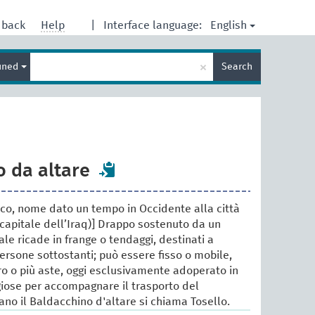
English
dback
Help
|
Interface language:
Enter
×
ined
Search
search
term
 da altare
acco, nome dato un tempo in Occidente alla città
capitale dell’Iraq)] Drappo sostenuto da un
uale ricade in frange o tendaggi, destinati a
ersone sottostanti; può essere fisso o mobile,
o o più aste, oggi esclusivamente adoperato in
igiose per accompagnare il trasporto del
ano il Baldacchino d'altare si chiama Tosello.