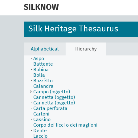
skip
to
SILKNOW
Activities Facet (en)
main
Agents Facet (en)
content
Associated Concepts Facet (en)
Materials Facet (en)
Silk Heritage Thesaurus
Objects Facet (en)
Abbigliamento
Ago del telaio Jacquard
Arcata
Alphabetical
Hierarchy
Arredamento
Aspo
Battente
Bobina
Bolla
Bozzétto
Calandra
Campo (oggetto)
Cannetta (oggetto)
Cannetta (oggetto)
Carta perforata
Cartoni
Cassino
Corpo dei licci o dei maglioni
Dente
Laccio