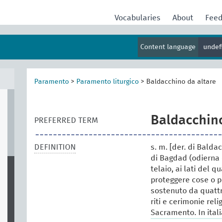
Vocabularies
About
Fee
Content language
undef
Paramento
>
Paramento liturgico
>
Baldacchino da altare
Baldacchino
PREFERRED TERM
DEFINITION
s. m. [der. di Bald
di Bagdad (odierna 
telaio, ai lati del q
proteggere cose o p
sostenuto da quattr
riti e cerimonie rel
Sacramento. In itali