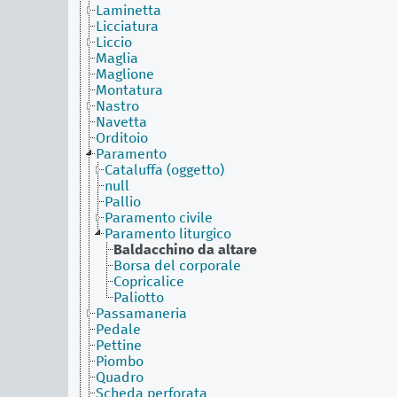
Laminetta
Licciatura
Liccio
Maglia
Maglione
Montatura
Nastro
Navetta
Orditoio
Paramento
Cataluffa (oggetto)
null
Pallio
Paramento civile
Paramento liturgico
Baldacchino da altare
Borsa del corporale
Copricalice
Paliotto
Passamaneria
Pedale
Pettine
Piombo
Quadro
Scheda perforata