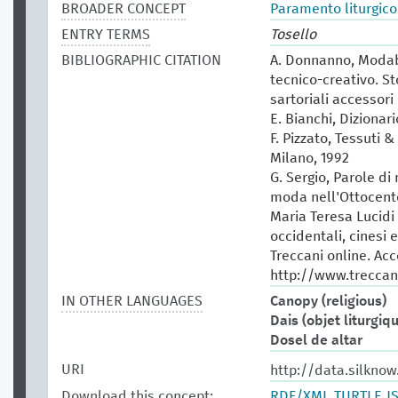
BROADER CONCEPT
Paramento liturgico
ENTRY TERMS
Tosello
BIBLIOGRAPHIC CITATION
A. Donnanno, Modabo
tecnico-creativo. St
sartoriali accessori 
E. Bianchi, Dizionar
F. Pizzato, Tessuti &
Milano, 1992
G. Sergio, Parole di
moda nell'Ottocento
Maria Teresa Lucidi (
occidentali, cinesi 
Treccani online. Ac
http://www.treccani
IN OTHER LANGUAGES
Canopy (religious)
Dais (objet liturgiq
Dosel de altar
URI
http://data.silknow
Download this concept:
RDF/XML
TURTLE
J