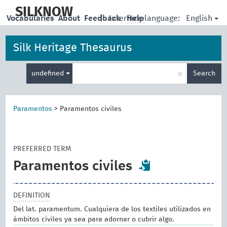
skip
to
SILKNOW
English
Vocabularies
About
Feedback
|
Interface language:
Help
main
content
Silk Heritage Thesaurus
Enter
×
undefined
Search
search
term
Paramentos
>
Paramentos civiles
PREFERRED TERM
Paramentos civiles
DEFINITION
Del lat. paramentum. Cualquiera de los textiles utilizados en
ámbitos civiles ya sea para adornar o cubrir algo.