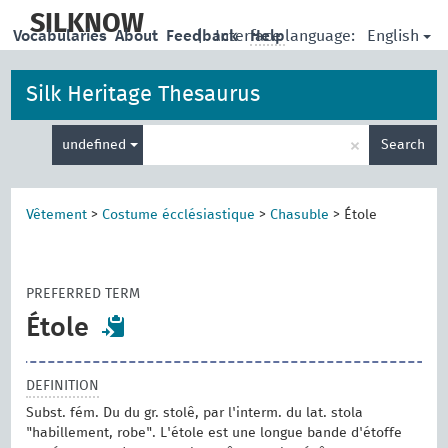
skip
to
SILKNOW
English
Vocabularies
About
Feedback
|
Interface language:
Help
main
content
Silk Heritage Thesaurus
Enter
×
undefined
Search
search
term
Vêtement
>
Costume écclésiastique
>
Chasuble
>
Étole
PREFERRED TERM
Étole
DEFINITION
Subst. fém. Du du gr. stolê, par l'interm. du lat. stola
"habillement, robe". L'étole est une longue bande d'étoffe