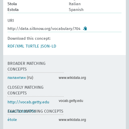
Stola
Italian
Estola
Spanish
URI
http://data.silknow.org/vocabulary/704
Download this concept:
RDF/XML
TURTLE
JSON-LD
BROADER MATCHING
CONCEPTS
(ru)
www.wikidata.org
палантин
CLOSELY MATCHING
CONCEPTS
vocab.getty.edu
http://vocab.getty.edu
/aat/300221756
EXACTLY MATCHING CONCEPTS
www.wikidata.org
étole