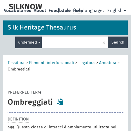
skip
to
SILKNOW
English
Vocabularies
About
Feedback
|
Interface language:
Help
main
content
Silk Heritage Thesaurus
Enter
×
undefined
Search
search
term
Tessitura
>
Elementi interfunzionali
>
Legatura
>
Armatura
>
Ombreggiati
PREFERRED TERM
Ombreggiati
DEFINITION
agg. Questa classe di intrecci è ampiamente utilizzata nei