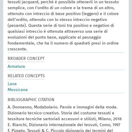
tessuti jacquard, perché è possibile ottenerli in un tessuto
semplice, con l'ordito di un colore e la trama di un altro,
ottenuto con intreccio di base positivo (leggero) e il colore
dell'ordito, ottenuto con lo stesso intreccio negativo
(pesante). Questa serie di toni tra positivo e negativo di
qualsiasi intreccio è ottenuta attraverso una serie di
evoluzioni del punto base, applicate al passaggio
fondamentale, che ha il numero di quadrati presi in ordine
crescente.
BROADER CONCEPT
Armatura
RELATED CONCEPTS
Lana
Messicana
BIBLIOGRAPHIC CITATION
A. Donnanno, Modabolario. Parole e immagini della moda.
Dizionario tecnico-creativo. Storia del costume tessuti e
tessitura tecniche sartoriali accessori e stilisti, Milano, 2018
E. Bianchi, Dizionario internazionale dei tessuti, Como, 1997
F. Pizzato, Tessuti & C. Piccolo dizionario dei termini del