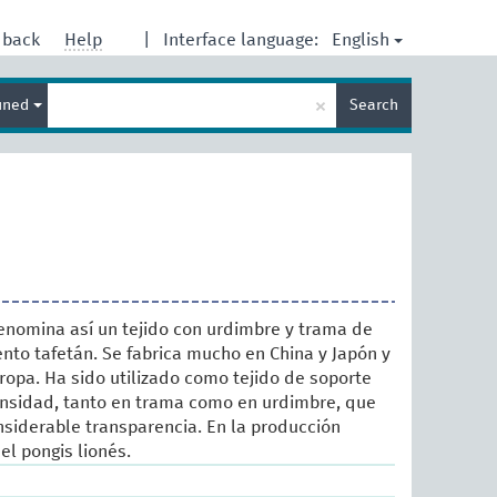
English
dback
Help
|
Interface language:
Enter
×
ined
Search
search
term
denomina así un tejido con urdimbre y trama de
nto tafetán. Se fabrica mucho en China y Japón y
ropa. Ha sido utilizado como tejido de soporte
ensidad, tanto en trama como en urdimbre, que
siderable transparencia. En la producción
l pongis lionés.