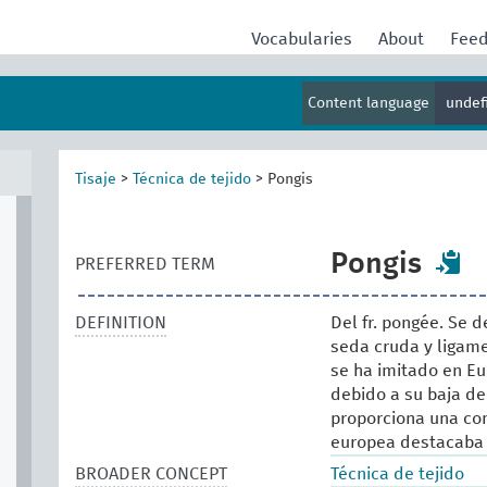
Vocabularies
About
Fee
Content language
undef
Tisaje
>
Técnica de tejido
>
Pongis
Pongis
PREFERRED TERM
DEFINITION
Del fr. pongée. Se 
seda cruda y ligame
se ha imitado en Eu
debido a su baja d
proporciona una con
europea destacaba e
BROADER CONCEPT
Técnica de tejido