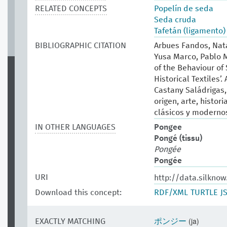
RELATED CONCEPTS
Popelín de seda
Seda cruda
Tafetán (ligamento)
BIBLIOGRAPHIC CITATION
Arbues Fandos, Nata
Yusa Marco, Pablo M
of the Behaviour of
Historical Textiles’.
Castany Saládrigas, 
origen, arte, histor
clásicos y modernos.
IN OTHER LANGUAGES
Pongee
Pongé (tissu)
Pongée
Pongée
URI
http://data.silknow
Download this concept:
RDF/XML
TURTLE
J
(ja)
EXACTLY MATCHING
ポンジー