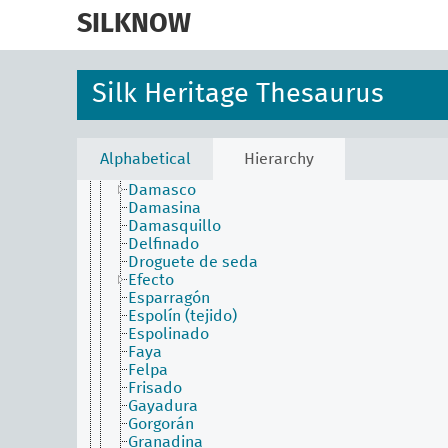
skip
Camocán
to
SILKNOW
Canutillo (tejido)
main
Capichola
content
Capullo (tejido)
Cendal
Silk Heritage Thesaurus
Ceñidor
Chaúl
Chiffon
Crespón
Alphabetical
Hierarchy
Cristalina
Damasco
Damasina
Damasquillo
Delfinado
Droguete de seda
Efecto
Esparragón
Espolín (tejido)
Espolinado
Faya
Felpa
Frisado
Gayadura
Gorgorán
Granadina