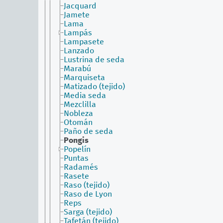
Jacquard
Jamete
Lama
Lampás
Lampasete
Lanzado
Lustrina de seda
Marabú
Marquiseta
Matizado (tejido)
Media seda
Mezclilla
Nobleza
Otomán
Paño de seda
Pongis
Popelín
Puntas
Radamés
Rasete
Raso (tejido)
Raso de Lyon
Reps
Sarga (tejido)
Tafetán (tejido)