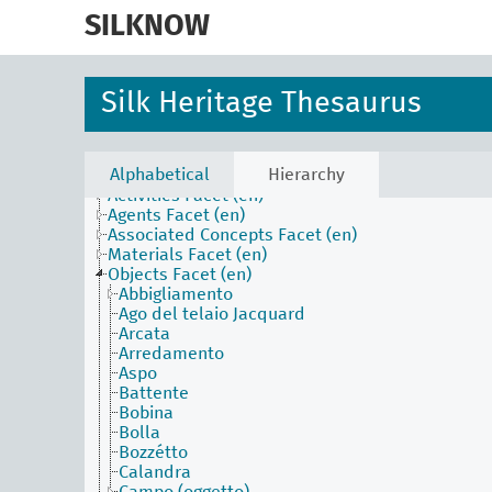
skip
to
SILKNOW
main
content
Silk Heritage Thesaurus
Alphabetical
Hierarchy
Activities Facet (en)
Agents Facet (en)
Associated Concepts Facet (en)
Materials Facet (en)
Objects Facet (en)
Abbigliamento
Ago del telaio Jacquard
Arcata
Arredamento
Aspo
Battente
Bobina
Bolla
Bozzétto
Calandra