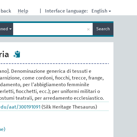
English
dback
Help
|
Interface language:
Enter
×
ined
Search
search
term
ria
mano]. Denominazione generica di tessuti e
uarnizione, come cordoni, fiocchi, trecce, frange,
rredamento, per l’abbigliamento femminile
rletti, fiocchetti, ecc.); per uniformi militari o
stumi teatrali, per arredamento ecclesiastico.
.edu/aat/300191091
(Silk Heritage Thesaurus)
ne)