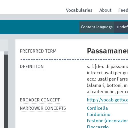
Vocabularies
About
Fee
Content language
undef
Passamane
PREFERRED TERM
DEFINITION
s. f. [der. di passa
intrecci usati per g
ecc.: usati per l’a
(alamari, bottoni, me
accademiche, per co
BROADER CONCEPT
http://vocab.getty
NARROWER CONCEPTS
Cordicella
Cordoncino
Festone (decorazio
Floccaggio