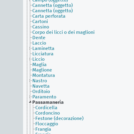
Campo (oggetto)
Cannetta (oggetto)
Cannetta (oggetto)
Carta perforata
Cartoni
Cassino
Corpo dei licci o dei maglioni
Dente
Laccio
Laminetta
Licciatura
Liccio
Maglia
Maglione
Montatura
Nastro
Navetta
Orditoio
Paramento
Passamaneria
Cordicella
Cordoncino
Festone (decorazione)
Floccaggio
Frangia