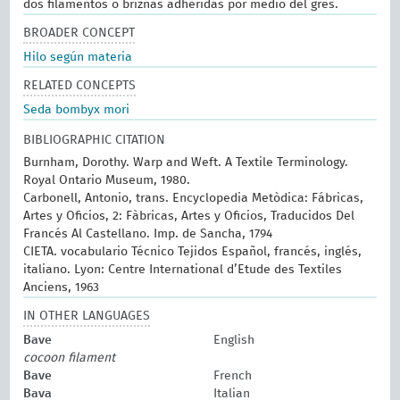
dos filamentos o briznas adheridas por medio del gres.
BROADER CONCEPT
Hilo según materia
RELATED CONCEPTS
Seda bombyx mori
BIBLIOGRAPHIC CITATION
Burnham, Dorothy. Warp and Weft. A Textile Terminology.
Royal Ontario Museum, 1980.
Carbonell, Antonio, trans. Encyclopedia Metòdica: Fábricas,
Artes y Oficios, 2: Fàbricas, Artes y Oficios, Traducidos Del
Francés Al Castellano. Imp. de Sancha, 1794
CIETA. vocabulario Técnico Tejidos Español, francés, inglés,
italiano. Lyon: Centre International d’Etude des Textiles
Anciens, 1963
IN OTHER LANGUAGES
Bave
English
cocoon filament
Bave
French
Bava
Italian