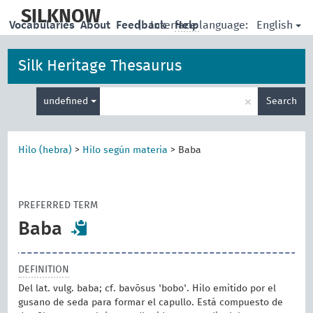
skip
to
SILKNOW
English
Vocabularies
About
Feedback
|
Interface language:
Help
main
content
Silk Heritage Thesaurus
Enter
×
undefined
Search
search
term
Hilo (hebra)
>
Hilo según materia
>
Baba
PREFERRED TERM
Baba
DEFINITION
Del lat. vulg. baba; cf. bavōsus 'bobo'. Hilo emitido por el
gusano de seda para formar el capullo. Está compuesto de