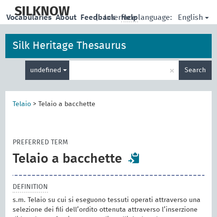
skip
to
SILKNOW
English
Vocabularies
About
Feedback
|
Interface language:
Help
main
content
Silk Heritage Thesaurus
Enter
×
undefined
Search
search
term
Telaio
>
Telaio a bacchette
PREFERRED TERM
Telaio a bacchette
DEFINITION
s.m. Telaio su cui si eseguono tessuti operati attraverso una
selezione dei fili dell’ordito ottenuta attraverso l’inserzione