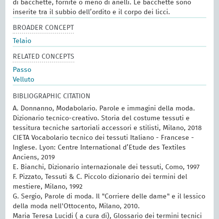
di bacchette, fornite o meno di anelli. Le bacchette sono
inserite tra il subbio dell’ordito e il corpo dei licci.
BROADER CONCEPT
Telaio
RELATED CONCEPTS
Passo
Velluto
BIBLIOGRAPHIC CITATION
A. Donnanno, Modabolario. Parole e immagini della moda.
Dizionario tecnico-creativo. Storia del costume tessuti e
tessitura tecniche sartoriali accessori e stilisti, Milano, 2018
CIETA Vocabolario tecnico dei tessuti Italiano - Francese -
Inglese. Lyon: Centre International d’Etude des Textiles
Anciens, 2019
E. Bianchi, Dizionario internazionale dei tessuti, Como, 1997
F. Pizzato, Tessuti & C. Piccolo dizionario dei termini del
mestiere, Milano, 1992
G. Sergio, Parole di moda. Il "Corriere delle dame" e il lessico
della moda nell'Ottocento, Milano, 2010.
Maria Teresa Lucidi ( a cura di), Glossario dei termini tecnici