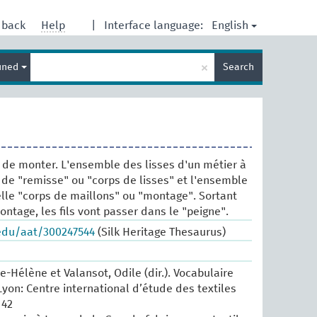
English
dback
Help
|
Interface language:
Enter
×
ined
Search
search
term
 de monter. L'ensemble des lisses d'un métier à
 de "remisse" ou "corps de lisses" et l'ensemble
lle "corps de maillons" ou "montage". Sortant
ntage, les fils vont passer dans le "peigne".
.edu/aat/300247544
(Silk Heritage Thesaurus)
e-Hélène et Valansot, Odile (dir.). Vocabulaire
Lyon: Centre international d’étude des textiles
 42