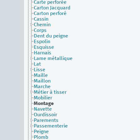
Carte perforée
Carton Jacquard
Carton perforé
Cassin
Chemin
Corps
Dent du peigne
Espolin
Esquisse
Harnais
Lame métallique
Lat
Lisse
Maille
Maillon
Marche
Métier à tisser
Mobilier
Montage
Navette
Ourdissoir
Parements
Passementerie
Peigne
Plomb