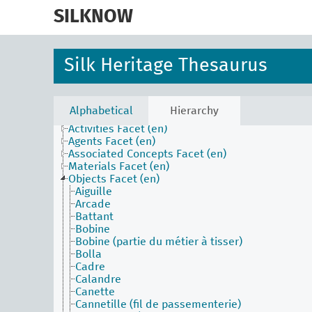
skip
to
SILKNOW
main
content
Silk Heritage Thesaurus
Alphabetical
Hierarchy
Activities Facet (en)
Agents Facet (en)
Associated Concepts Facet (en)
Materials Facet (en)
Objects Facet (en)
Aiguille
Arcade
Battant
Bobine
Bobine (partie du métier à tisser)
Bolla
Cadre
Calandre
Canette
Cannetille (fil de passementerie)