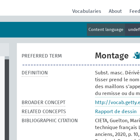
Vocabularies
About
Fee
Content language
undef
Montage
PREFERRED TERM
DEFINITION
Subst. masc. Dérivé
tisser prend le nom
des maillons s'appe
du remisse ou du mo
BROADER CONCEPT
http://vocab.getty
RELATED CONCEPTS
Rapport de dessin
BIBLIOGRAPHIC CITATION
CIETA, Guelton, Mari
technique français 
anciens, 2020, p. 10,