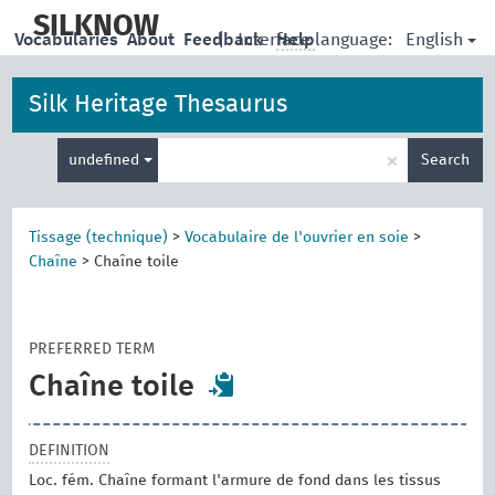
skip
to
SILKNOW
English
Vocabularies
About
Feedback
|
Interface language:
Help
main
content
Silk Heritage Thesaurus
Enter
×
undefined
Search
search
term
Tissage (technique)
>
Vocabulaire de l'ouvrier en soie
>
Chaîne
>
Chaîne toile
PREFERRED TERM
Chaîne toile
DEFINITION
Loc. fém. Chaîne formant l'armure de fond dans les tissus