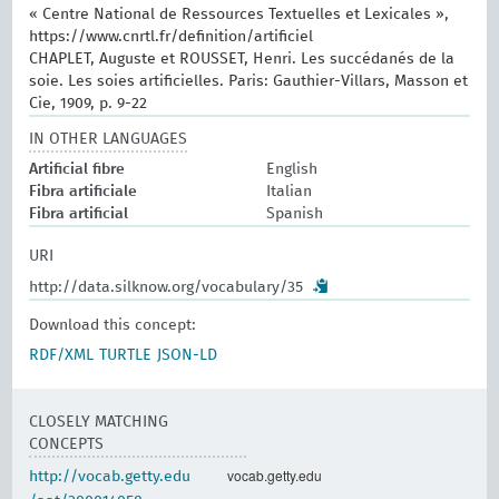
« Centre National de Ressources Textuelles et Lexicales »,
https://www.cnrtl.fr/definition/artificiel
CHAPLET, Auguste et ROUSSET, Henri. Les succédanés de la
soie. Les soies artificielles. Paris: Gauthier-Villars, Masson et
Cie, 1909, p. 9-22
IN OTHER LANGUAGES
Artificial fibre
English
Fibra artificiale
Italian
Fibra artificial
Spanish
URI
http://data.silknow.org/vocabulary/35
Download this concept:
RDF/XML
TURTLE
JSON-LD
CLOSELY MATCHING
CONCEPTS
vocab.getty.edu
http://vocab.getty.edu