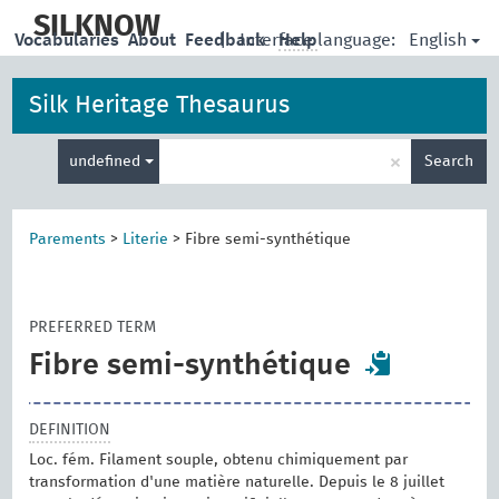
skip
to
SILKNOW
English
Vocabularies
About
Feedback
|
Interface language:
Help
main
content
Silk Heritage Thesaurus
Enter
×
undefined
Search
search
term
Parements
>
Literie
>
Fibre semi-synthétique
PREFERRED TERM
Fibre semi-synthétique
DEFINITION
Loc. fém. Filament souple, obtenu chimiquement par
transformation d'une matière naturelle. Depuis le 8 juillet