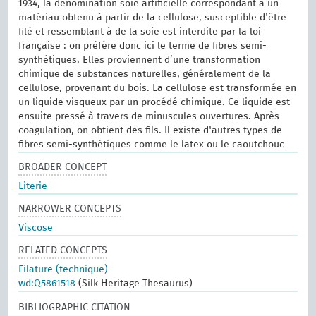
1934, la dénomination soie artificielle correspondant à un
matériau obtenu à partir de la cellulose, susceptible d'être
filé et ressemblant à de la soie est interdite par la loi
française : on préfère donc ici le terme de fibres semi-
synthétiques. Elles proviennent d’une transformation
chimique de substances naturelles, généralement de la
cellulose, provenant du bois. La cellulose est transformée en
un liquide visqueux par un procédé chimique. Ce liquide est
ensuite pressé à travers de minuscules ouvertures. Après
coagulation, on obtient des fils. Il existe d'autres types de
fibres semi-synthétiques comme le latex ou le caoutchouc
BROADER CONCEPT
Literie
NARROWER CONCEPTS
Viscose
RELATED CONCEPTS
Filature (technique)
wd:Q5861518
(Silk Heritage Thesaurus)
BIBLIOGRAPHIC CITATION