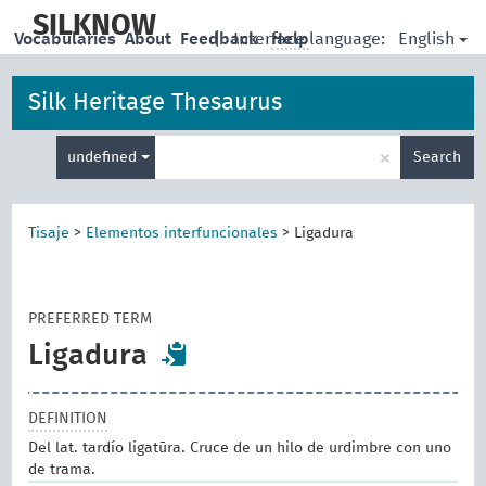
skip
to
SILKNOW
English
Vocabularies
About
Feedback
|
Interface language:
Help
main
content
Silk Heritage Thesaurus
Enter
×
undefined
Search
search
term
Tisaje
>
Elementos interfuncionales
>
Ligadura
PREFERRED TERM
Ligadura
DEFINITION
Del lat. tardío ligatūra. Cruce de un hilo de urdimbre con uno
de trama.