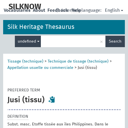
skip
to
SILKNOW
English
Vocabularies
About
Feedback
|
Interface language:
Help
main
content
Silk Heritage Thesaurus
Enter
×
undefined
Search
search
term
Tissage (technique)
>
Technique de tissage (technique)
>
Appellation usuelle ou commerciale
>
Jusi (tissu)
PREFERRED TERM
Jusi (tissu)
DEFINITION
Subst. masc. Etoffe tissée aux îles Philippines. Dans le