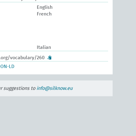
English
French
Italian
w.org/vocabulary/260
SON-LD
ur suggestions to
info@silknow.eu