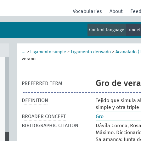
Vocabularies
About
Fee
Content language
undef
...
>
Ligamento simple
>
Ligamento derivado
>
Acanalado (
verano
Gro de ver
PREFERRED TERM
DEFINITION
Tejido que simula a
simple y otra triple
BROADER CONCEPT
Gro
BIBLIOGRAPHIC CITATION
Dávila Corona, Rosa
Máximo. Diccionario 
Salamanca: Junta de