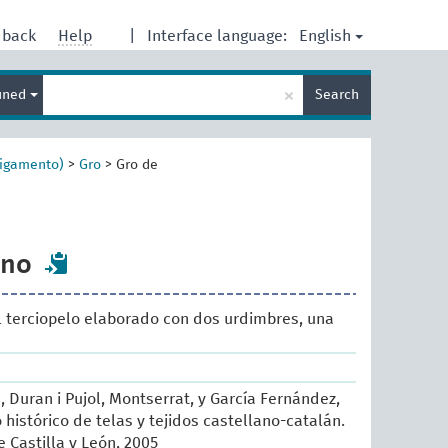
English
dback
Help
|
Interface language:
Enter
×
ined
Search
search
term
ligamento)
>
Gro
>
Gro de
ano
l terciopelo elaborado con dos urdimbres, una
, Duran i Pujol, Montserrat, y García Fernández,
histórico de telas y tejidos castellano-catalán.
 Castilla y León, 2005