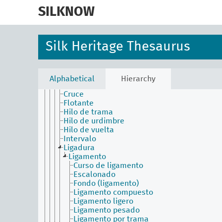
skip
Molinar
to
SILKNOW
Piñuela
main
Proceso y producción de textiles
content
Sericicultura
Teñido
Silk Heritage Thesaurus
Tisaje
Bordado
Elementos interfuncionales
Basta
Alphabetical
Hierarchy
Cordelina
Cruce
Flotante
Hilo de trama
Hilo de urdimbre
Hilo de vuelta
Intervalo
Ligadura
Ligamento
Curso de ligamento
Escalonado
Fondo (ligamento)
Ligamento compuesto
Ligamento ligero
Ligamento pesado
Ligamento por trama