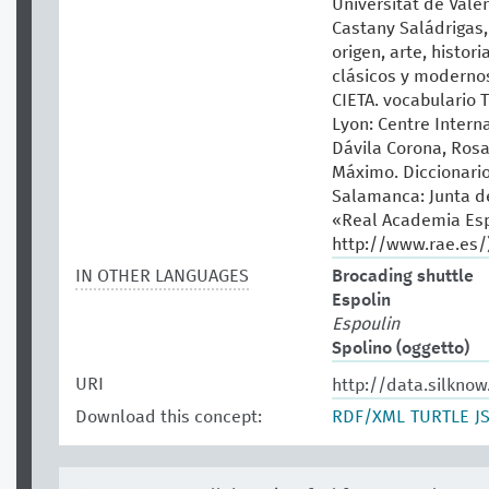
Universitat de Valèn
Castany Saládrigas, 
origen, arte, histor
clásicos y modernos.
CIETA. vocabulario T
Lyon: Centre Intern
Dávila Corona, Rosa
Máximo. Diccionario 
Salamanca: Junta de
«Real Academia Esp
http://www.rae.es/
IN OTHER LANGUAGES
Brocading shuttle
Espolin
Espoulin
Spolino (oggetto)
URI
http://data.silkno
Download this concept:
RDF/XML
TURTLE
J