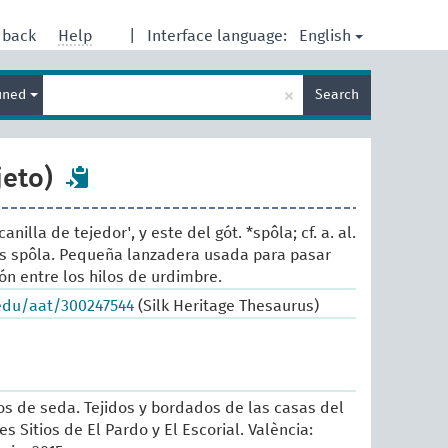
English
dback
Help
|
Interface language:
Enter
×
ined
Search
search
term
jeto)
canilla de tejedor', y este del gót. *spôla; cf. a. al.
és spôla. Pequeña lanzadera usada para pasar
n entre los hilos de urdimbre.
.edu/aat/300247544
(Silk Heritage Thesaurus)
sos de seda. Tejidos y bordados de las casas del
es Sitios de El Pardo y El Escorial. València: