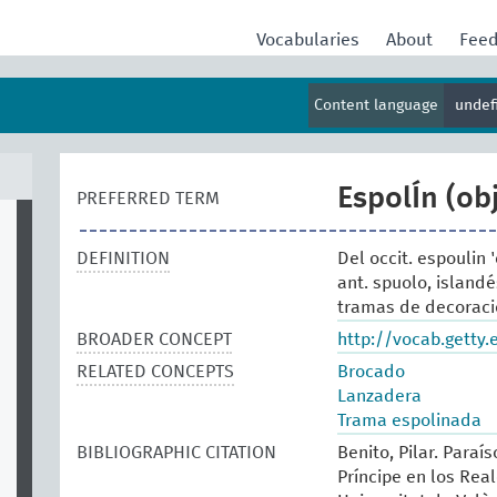
Vocabularies
About
Fee
Content language
undef
EspolÍn (ob
PREFERRED TERM
DEFINITION
Del occit. espoulin '
ant. spuolo, island
tramas de decoració
BROADER CONCEPT
http://vocab.getty
RELATED CONCEPTS
Brocado
Lanzadera
Trama espolinada
BIBLIOGRAPHIC CITATION
Benito, Pilar. Paraí
Príncipe en los Real