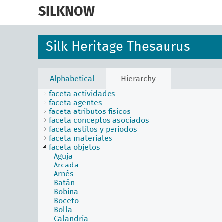
skip
to
SILKNOW
main
content
Silk Heritage Thesaurus
Alphabetical
Hierarchy
faceta actividades
faceta agentes
faceta atributos físicos
faceta conceptos asociados
faceta estilos y periodos
faceta materiales
faceta objetos
Aguja
Arcada
Arnés
Batán
Bobina
Boceto
Bolla
Calandria