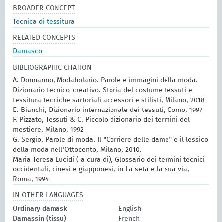
BROADER CONCEPT
Tecnica di tessitura
RELATED CONCEPTS
Damasco
BIBLIOGRAPHIC CITATION
A. Donnanno, Modabolario. Parole e immagini della moda.
Dizionario tecnico-creativo. Storia del costume tessuti e
tessitura tecniche sartoriali accessori e stilisti, Milano, 2018
E. Bianchi, Dizionario internazionale dei tessuti, Como, 1997
F. Pizzato, Tessuti & C. Piccolo dizionario dei termini del
mestiere, Milano, 1992
G. Sergio, Parole di moda. Il "Corriere delle dame" e il lessico
della moda nell'Ottocento, Milano, 2010.
Maria Teresa Lucidi ( a cura di), Glossario dei termini tecnici
occidentali, cinesi e giapponesi, in La seta e la sua via,
Roma, 1994
IN OTHER LANGUAGES
Ordinary damask
English
Damassin (tissu)
French