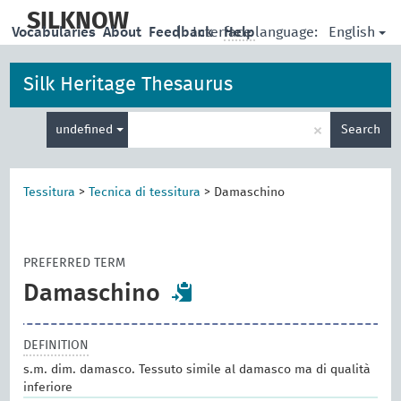
skip
to
SILKNOW
English
Vocabularies
About
Feedback
|
Interface language:
Help
main
content
Silk Heritage Thesaurus
Enter
×
undefined
Search
search
term
Tessitura
>
Tecnica di tessitura
>
Damaschino
PREFERRED TERM
Damaschino
DEFINITION
s.m. dim. damasco. Tessuto simile al damasco ma di qualità
inferiore