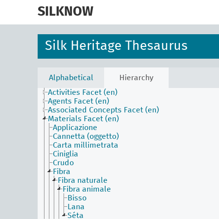
skip
to
SILKNOW
main
content
Silk Heritage Thesaurus
Alphabetical
Hierarchy
Activities Facet (en)
Agents Facet (en)
Associated Concepts Facet (en)
Materials Facet (en)
Applicazione
Cannetta (oggetto)
Carta millimetrata
Ciniglia
Crudo
Fibra
Fibra naturale
Fibra animale
Bisso
Lana
Séta