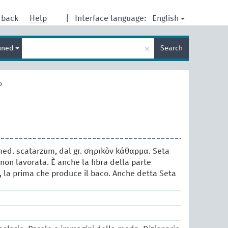
English
dback
Help
|
Interface language:
Enter
×
ined
Search
search
term
o
 med. scatarzum, dal gr. σηρικὸν κάθαρμα. Seta
 non lavorata. È anche la fibra della parte
, la prima che produce il baco. Anche detta Seta