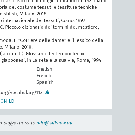
lario. Parole e immagini della moda. Dizionario
oria del costume tessuti e tessitura tecniche
e stilisti, Milano, 2018
io internazionale dei tessuti, Como, 1997
 C. Piccolo dizionario dei termini del mestiere,
 moda. Il "Corriere delle dame" e il lessico della
, Milano, 2010.
 a cura di), Glossario dei termini tecnici
e giapponesi, in La seta e la sua via, Roma, 1994
English
French
Spanish
.org/vocabulary/113
SON-LD
ur suggestions to
info@silknow.eu