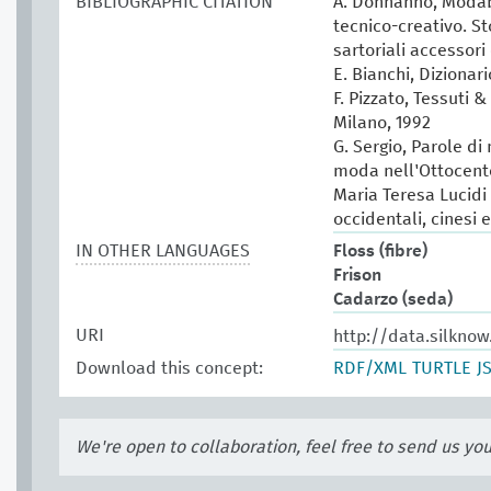
BIBLIOGRAPHIC CITATION
A. Donnanno, Modabo
tecnico-creativo. St
sartoriali accessori 
E. Bianchi, Dizionar
F. Pizzato, Tessuti &
Milano, 1992
G. Sergio, Parole di
moda nell'Ottocento
Maria Teresa Lucidi (
occidentali, cinesi 
IN OTHER LANGUAGES
Floss (fibre)
Frison
Cadarzo (seda)
URI
http://data.silknow
Download this concept:
RDF/XML
TURTLE
J
We're open to collaboration, feel free to send us yo