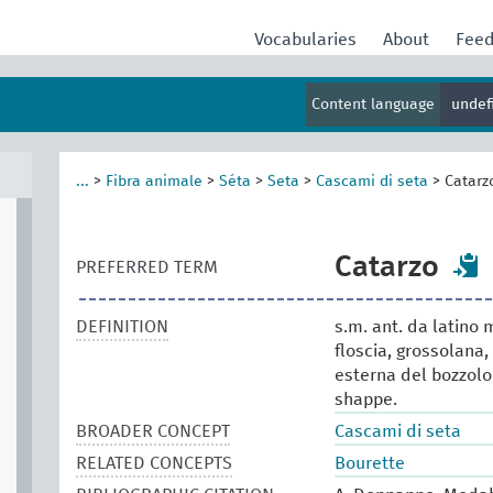
Vocabularies
About
Fee
Content language
undef
...
>
Fibra animale
>
Séta
>
Seta
>
Cascami di seta
>
Catarz
Catarzo
PREFERRED TERM
DEFINITION
s.m. ant. da latino
floscia, grossolana,
esterna del bozzolo
shappe.
BROADER CONCEPT
Cascami di seta
RELATED CONCEPTS
Bourette