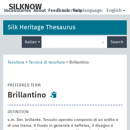
skip
to
SILKNOW
English
Vocabularies
About
Feedback
|
Interface language:
Help
main
content
Silk Heritage Thesaurus
Enter
×
Italian
Search
search
term
Tessitura
>
Tecnica di tessitura
>
Brillantino
PREFERRED TERM
Brillantino
DEFINITION
s.m. Der. brillante. Tessuto operato composto di un ordito e
di una trama. Il fondo in generale è taffetas, il disegno è