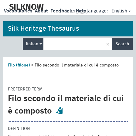
skip
to
SILKNOW
English
Vocabularies
About
Feedback
|
Interface language:
Help
main
content
Silk Heritage Thesaurus
Enter
×
Italian
Search
search
term
Filo (filone)
>
Filo secondo il materiale di cui è composto
PREFERRED TERM
Filo secondo il materiale di cui
è composto
DEFINITION