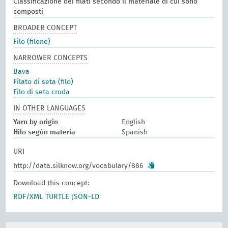
Classificazione dei filati secondo il materiale di cui sono
composti
BROADER CONCEPT
Filo (filone)
NARROWER CONCEPTS
Bava
Filato di seta (filo)
Filo di seta cruda
IN OTHER LANGUAGES
Yarn by origin
English
Hilo según materia
Spanish
URI
http://data.silknow.org/vocabulary/886
Download this concept:
RDF/XML
TURTLE
JSON-LD