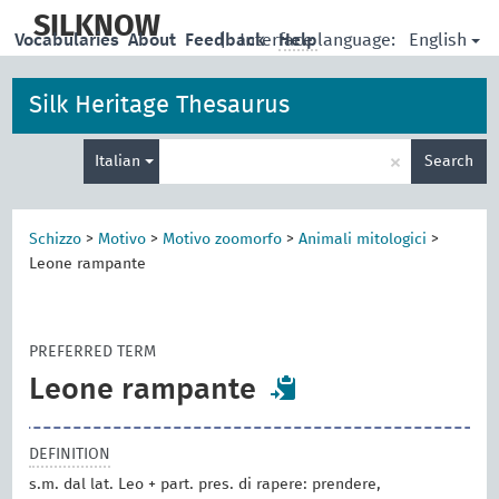
skip
to
SILKNOW
English
Vocabularies
About
Feedback
|
Interface language:
Help
main
content
Silk Heritage Thesaurus
Enter
×
Italian
Search
search
term
Schizzo
>
Motivo
>
Motivo zoomorfo
>
Animali mitologici
>
Leone rampante
PREFERRED TERM
Leone rampante
DEFINITION
s.m. dal lat. Leo + part. pres. di rapere: prendere,