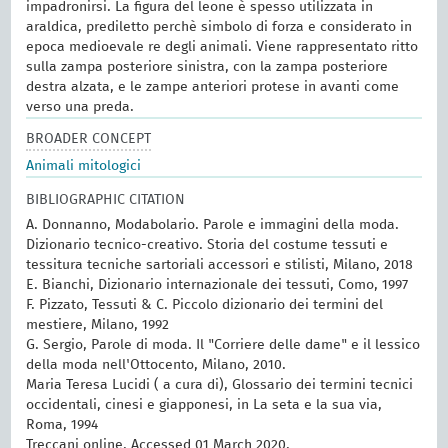
impadronirsi. La figura del leone è spesso utilizzata in
araldica, prediletto perchè simbolo di forza e considerato in
epoca medioevale re degli animali. Viene rappresentato ritto
sulla zampa posteriore sinistra, con la zampa posteriore
destra alzata, e le zampe anteriori protese in avanti come
verso una preda.
BROADER CONCEPT
Animali mitologici
BIBLIOGRAPHIC CITATION
A. Donnanno, Modabolario. Parole e immagini della moda.
Dizionario tecnico-creativo. Storia del costume tessuti e
tessitura tecniche sartoriali accessori e stilisti, Milano, 2018
E. Bianchi, Dizionario internazionale dei tessuti, Como, 1997
F. Pizzato, Tessuti & C. Piccolo dizionario dei termini del
mestiere, Milano, 1992
G. Sergio, Parole di moda. Il "Corriere delle dame" e il lessico
della moda nell'Ottocento, Milano, 2010.
Maria Teresa Lucidi ( a cura di), Glossario dei termini tecnici
occidentali, cinesi e giapponesi, in La seta e la sua via,
Roma, 1994
Treccani online. Accessed 01 March 2020.