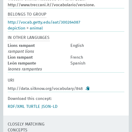
http://www.treccani.it//vocabolario/versione.
BELONGS TO GROUP
http://vocab.getty.edu/aat/300264087
depiction
>
animal
IN OTHER LANGUAGES
Lions rampant
English
rampant lions
Lion rampant
French
León rampante
Spanish
leones rampantes
URI
http://data.silknow.org/vocabulary/848
Download this concept:
RDF/XML
TURTLE
JSON-LD
CLOSELY MATCHING
CONCEPTS